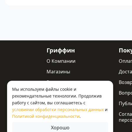
Гриффин
Пок
О Компании
Опла
Магазины
Доста
Реквизиты
Возв
Мы используем файлы cookie и
Статьи
Вопр
рекомендательные технологии. Продолжив
работу с сайтом, вы соглашаетесь с
Новости
Публ
условиями обработки персональных данных
и
Контакты
Согла
Политикой конфиденциальности
.
перс
Хорошо