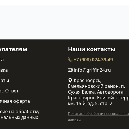
упателям
Наши контакты
та
+7 (908) 024-39-49
вка
info@griffin24.ru
раты
Красноярск,
Емельяновский район, п.
ос-Ответ
Сухая Балка, Автодорога
Красноярск- Енисейск терр
ичная оферта
км. 15-й, зд. 5, стр. 2
сие на обработку
Политика обработки персональных
ональных данных
данных