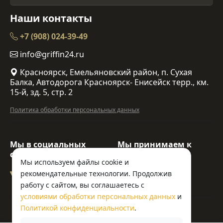
Наши контакты
+7 (908) 024-39-49
info@griffin24.ru
Красноярск, Емельяновский район, п. Сухая
Балка, Автодорога Красноярск- Енисейск терр., км.
15-й, зд. 5, стр. 2
Политика обработки персональных данных
Мы в социальных
Мы принимаем к
сетях:
оплате:
Мы используем файлы cookie и
рекомендательные технологии. Продолжив
работу с сайтом, вы соглашаетесь с
условиями обработки персональных данных
и
© ООО «Гриффин»
Политикой конфиденциальности
.