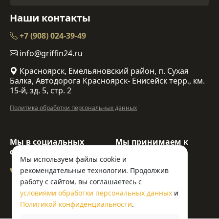
Наши контакты
+7 (908) 024-39-49
info@griffin24.ru
Красноярск, Емельяновский район, п. Сухая
Балка, Автодорога Красноярск- Енисейск терр., км.
15-й, зд. 5, стр. 2
Политика обработки персональных данных
Мы в социальных
Мы принимаем к
сетях:
оплате:
Мы используем файлы cookie и
рекомендательные технологии. Продолжив
работу с сайтом, вы соглашаетесь с
условиями обработки персональных данных
и
© ООО «Гриффин»
Политикой конфиденциальности
.