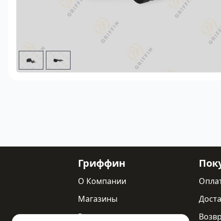
Гриффин
Пок
О Компании
Опла
Магазины
Доста
Реквизиты
Возв