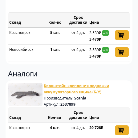
Срок
Склад
доставки
Цена
Красноярск
5 шт.
от 4 дн.
3 539₽
-2%
3 470₽
Новосибирск
1 шт.
от 4 дн.
3 539₽
-2%
3 470₽
Аналоги
Кронштейн крепления подножки
аккумуляторного ящика (Б/У)
Производитель:
Scania
Артикул:
2537899
Срок
Склад
доставки
Цена
Красноярск
4 шт.
от 4 дн.
20 728₽