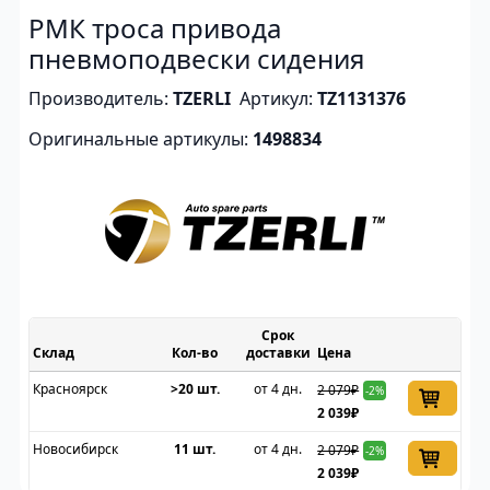
РМК троса привода
пневмоподвески сидения
Производитель:
TZERLI
Артикул:
TZ1131376
Оригинальные артикулы:
1498834
Срок
Склад
доставки
Цена
Красноярск
>20 шт.
от 4 дн.
2 079₽
-2%
2 039₽
Новосибирск
11 шт.
от 4 дн.
2 079₽
-2%
2 039₽