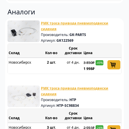
Аналоги
РМК троса привода пневмоподвески
сидения
Производитель:
GK-PARTS
Артикул:
GK122569
Срок
Склад
доставки
Цена
Новосибирск
2 шт.
от 4 дн.
3 850₽
-49%
1 998₽
РМК троса привода пневмоподвески
сидения
Производитель:
HTP
Артикул:
HTP-SC98834
Срок
Склад
доставки
Цена
Новосибирск
3 шт.
от 4 дн.
2 951₽
-24%