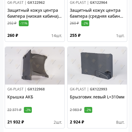
GK-PLAST |
GK122962
GK-PLAST |
GK122964
Защитный кожух центра
Защитный кожух центра
бампера (низкая кабина)
бампера (средняя кабина)
RH
RH
292 ₽
260 ₽
-11%
-2%
260 ₽
255 ₽
14
шт.
1
шт.
GK-PLAST |
GK122968
GK-PLAST |
GK122993
Крышка АКБ
Брызговик левый L=310мм
22 371 ₽
2 983 ₽
-2%
-2%
21 932 ₽
2 924 ₽
2
шт.
8
шт.