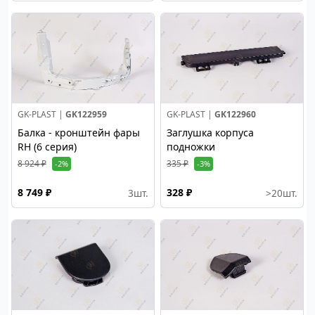
GK-PLAST |
GK122959
GK-PLAST |
GK122960
Балка - кронштейн фары
Заглушка корпуса
RH (6 серия)
подножки
8 924 ₽
335 ₽
-2%
-3%
8 749 ₽
328 ₽
3
шт.
>20
шт.