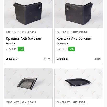
GK-PLAST |
GK123017
GK-PLAST |
GK123018
Крышка АКБ боковая
Крышка АКБ боковая
левая
правая
2 721 ₽
2 721 ₽
-2%
-2%
2 668 ₽
2 668 ₽
4
шт.
4
шт.
GK-PLAST |
GK123019
GK-PLAST |
GK123021