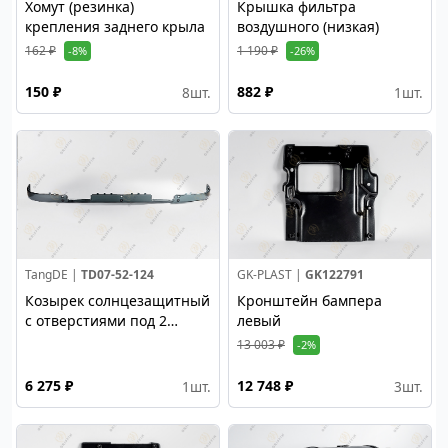
Хомут (резинка)
Крышка фильтра
крепления заднего крыла
воздушного (низкая)
162 ₽
1 190 ₽
-8%
-26%
150 ₽
882 ₽
8
шт.
1
шт.
TangDE |
TD07-52-124
GK-PLAST |
GK122791
Козырек солнцезащитный
Кронштейн бампера
с отверстиями под 2
левый
габарита (низ)
13 003 ₽
-2%
6 275 ₽
12 748 ₽
1
шт.
3
шт.