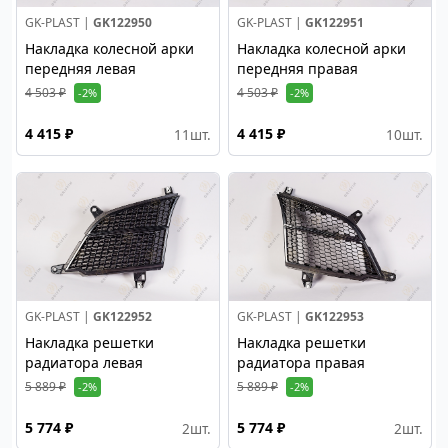
GK-PLAST |
GK122950
GK-PLAST |
GK122951
Накладка колесной арки
Накладка колесной арки
передняя левая
передняя правая
4 503 ₽
4 503 ₽
-2%
-2%
4 415 ₽
4 415 ₽
11
шт.
10
шт.
GK-PLAST |
GK122952
GK-PLAST |
GK122953
Накладка решетки
Накладка решетки
радиатора левая
радиатора правая
5 889 ₽
5 889 ₽
-2%
-2%
5 774 ₽
5 774 ₽
2
шт.
2
шт.