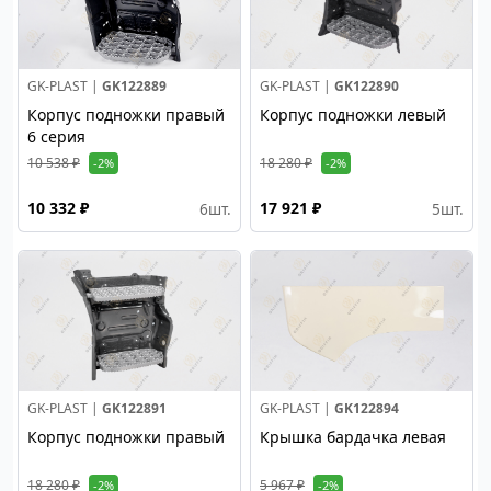
GK-PLAST |
GK122889
GK-PLAST |
GK122890
Корпус подножки правый
Корпус подножки левый
6 серия
10 538 ₽
18 280 ₽
-2%
-2%
10 332 ₽
17 921 ₽
6
шт.
5
шт.
GK-PLAST |
GK122891
GK-PLAST |
GK122894
Корпус подножки правый
Крышка бардачка левая
18 280 ₽
5 967 ₽
-2%
-2%