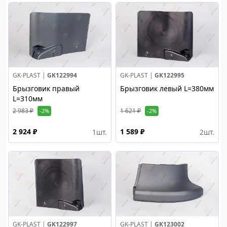
GK-PLAST |
GK122994
GK-PLAST |
GK122995
Брызговик правый
Брызговик левый L=380мм
L=310мм
2 983 ₽
1 621 ₽
-2%
-2%
2 924 ₽
1 589 ₽
1
шт.
2
шт.
GK-PLAST |
GK122997
GK-PLAST |
GK123002