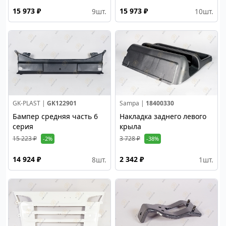
15 973 ₽
15 973 ₽
9
шт.
10
шт.
GK-PLAST |
GK122901
Sampa |
18400330
Бампер средняя часть 6
Накладка заднего левого
серия
крыла
15 223 ₽
3 728 ₽
-2%
-38%
14 924 ₽
2 342 ₽
8
шт.
1
шт.