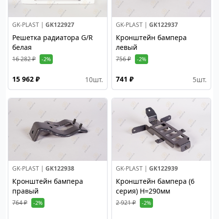
GK-PLAST |
GK122927
GK-PLAST |
GK122937
Решетка радиатора G/R
Кронштейн бампера
белая
левый
16 282 ₽
756 ₽
-2%
-2%
15 962 ₽
741 ₽
10
шт.
5
шт.
GK-PLAST |
GK122938
GK-PLAST |
GK122939
Кронштейн бампера
Кронштейн бампера (6
правый
серия) H=290мм
764 ₽
2 921 ₽
-2%
-2%