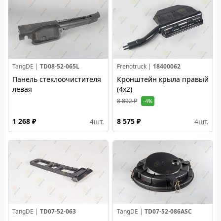
TangDE |
TD08-52-065L
Frenotruck |
18400062
Панель стеклоочистителя
Кронштейн крыла правый
левая
(4х2)
8 892 ₽
-4%
1 268 ₽
8 575 ₽
4
шт.
4
шт.
TangDE |
TD07-52-063
TangDE |
TD07-52-086ASC