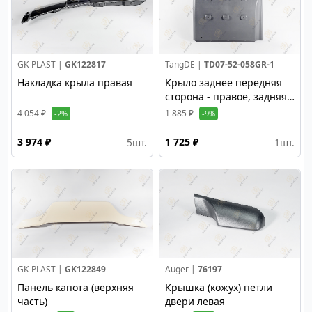
GK-PLAST |
GK122817
TangDE |
TD07-52-058GR-1
Накладка крыла правая
Крыло заднее передняя
сторона - правое, задняя -
левое черный пластик
4 054 ₽
1 885 ₽
-2%
-9%
3 974 ₽
1 725 ₽
5
шт.
1
шт.
GK-PLAST |
GK122849
Auger |
76197
Панель капота (верхняя
Крышка (кожух) петли
часть)
двери левая