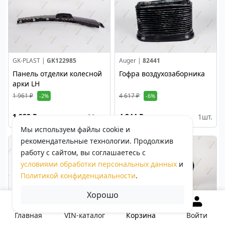
GK-PLAST |
GK122985
Auger |
82441
Панель отделки колесной
Гофра воздухозаборника
арки LH
1 961 ₽
4 617 ₽
-2%
-6%
1 922 ₽
4 344 ₽
>20
шт.
1
шт.
Мы используем файлы cookie и
рекомендательные технологии. Продолжив
работу с сайтом, вы соглашаетесь с
условиями обработки персональных данных
и
Политикой конфиденциальности
.
Хорошо
Sampa |
18400311
GK-PLAST |
GK123038
Корзина
Главная
VIN-каталог
Войти
Рукоятка решетки
Кронштейн бампера