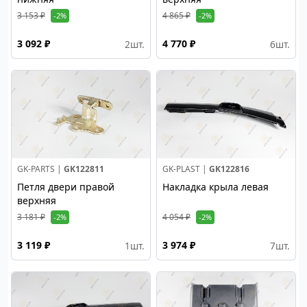
3 153 ₽
4 865 ₽
-2%
-2%
3 092 ₽
4 770 ₽
2
шт.
6
шт.
GK-PARTS |
GK122811
GK-PLAST |
GK122816
Петля двери правой
Накладка крыла левая
верхняя
3 181 ₽
4 054 ₽
-2%
-2%
3 119 ₽
3 974 ₽
1
шт.
7
шт.