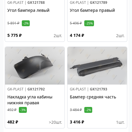
GK-PLAST |
GK121788
GK-PLAST |
GK121789
Угол бампера левый
Угол бампера правый
5 891 ₽
5 496 ₽
-2%
-25%
5 775 ₽
4 174 ₽
2
шт.
2
шт.
GK-PLAST |
GK121792
GK-PLAST |
GK121793
Накладка угла кабины
Бампер средняя часть
нижняя правая
492 ₽
3 484 ₽
-3%
-2%
482 ₽
3 416 ₽
>20
шт.
1
шт.