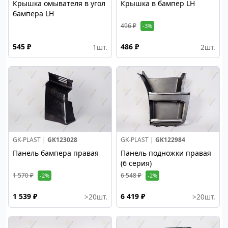
Крышка омывателя в угол
Крышка в бампер LH
бампера LH
496 ₽
-3%
545 ₽
486 ₽
1
шт.
2
шт.
GK-PLAST |
GK123028
GK-PLAST |
GK122984
Панель бампера правая
Панель подножки правая
(6 серия)
1 570 ₽
6 548 ₽
-2%
-2%
1 539 ₽
6 419 ₽
>20
шт.
>20
шт.