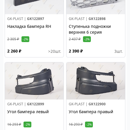
GK-PLAST |
GK122897
GK-PLAST |
GK122898
Накладка бампера RH
Ступенька подножки
верхняя 6 серия
2 305 ₽
2 437 ₽
-2%
-2%
2 260 ₽
2 390 ₽
>20
шт.
3
шт.
GK-PLAST |
GK122899
GK-PLAST |
GK122900
Угол бампера левый
Угол бампера правый
16 293 ₽
16 293 ₽
-2%
-2%