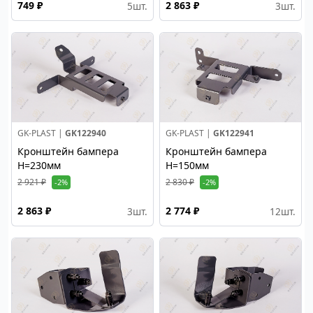
749 ₽
2 863 ₽
5
шт.
3
шт.
GK-PLAST |
GK122940
GK-PLAST |
GK122941
Кронштейн бампера
Кронштейн бампера
H=230мм
H=150мм
2 921 ₽
2 830 ₽
-2%
-2%
2 863 ₽
2 774 ₽
3
шт.
12
шт.