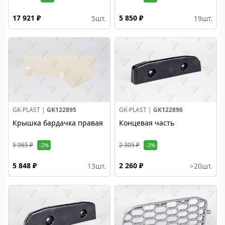
17 921 ₽
5 850 ₽
5
шт.
19
шт.
GK-PLAST |
GK122895
GK-PLAST |
GK122896
Крышка бардачка правая
Концевая часть
5 965 ₽
2 305 ₽
-2%
-2%
5 848 ₽
2 260 ₽
13
шт.
>20
шт.