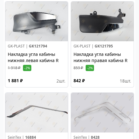
GK-PLAST |
GK121794
GK-PLAST |
GK121795
Накладка угла кабины
Накладка угла кабины
нижняя левая кабина R
нижняя правая кабина R
1 918 ₽
859 ₽
-2%
-2%
1 881 ₽
842 ₽
2
шт.
18
шт.
SeinTex |
16884
SeinTex |
8428