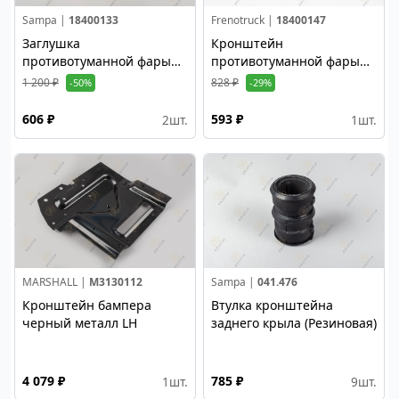
Sampa |
18400133
Frenotruck |
18400147
Заглушка
Кронштейн
противотуманной фары
противотуманной фары
внутренняя
правый
1 200 ₽
828 ₽
-50%
-29%
606 ₽
593 ₽
2
шт.
1
шт.
MARSHALL |
M3130112
Sampa |
041.476
Кронштейн бампера
Втулка кронштейна
черный металл LH
заднего крыла (Резиновая)
4 079 ₽
785 ₽
1
шт.
9
шт.