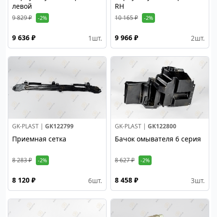
левой
RH
9 829 ₽
10 165 ₽
-2%
-2%
9 636 ₽
9 966 ₽
1
шт.
2
шт.
GK-PLAST |
GK122799
GK-PLAST |
GK122800
Приемная сетка
Бачок омывателя 6 серия
8 283 ₽
8 627 ₽
-2%
-2%
8 120 ₽
8 458 ₽
6
шт.
3
шт.