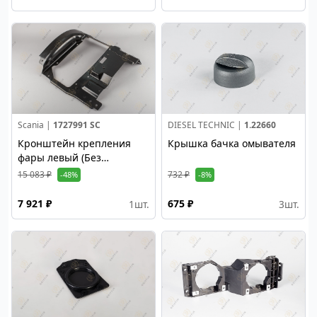
Scania |
1727991 SC
DIESEL TECHNIC |
1.22660
Кронштейн крепления
Крышка бачка омывателя
фары левый (Без
отверстия под омыватель
15 083 ₽
732 ₽
-48%
-8%
фары)
7 921 ₽
675 ₽
1
шт.
3
шт.