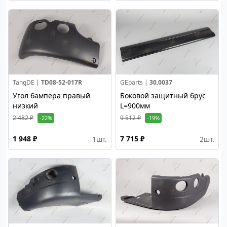
TangDE |
TD08-52-017R
GEparts |
30.0037
Угол бампера правый
Боковой защитный брус
низкий
L=900мм
2 482 ₽
9 512 ₽
-22%
-19%
1 948 ₽
7 715 ₽
1
шт.
2
шт.