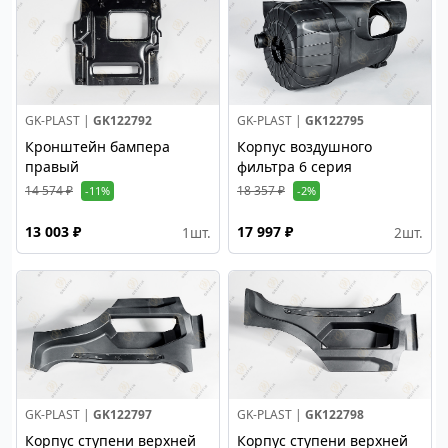
GK-PLAST |
GK122792
GK-PLAST |
GK122795
Кронштейн бампера
Корпус воздушного
правый
фильтра 6 серия
14 574 ₽
18 357 ₽
-11%
-2%
13 003 ₽
17 997 ₽
1
шт.
2
шт.
GK-PLAST |
GK122797
GK-PLAST |
GK122798
Корпус ступени верхней
Корпус ступени верхней