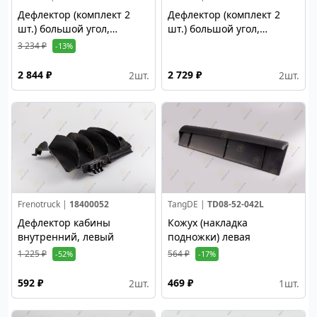
Дефлектор (комплект 2
Дефлектор (комплект 2
шт.) большой угол,
шт.) большой угол,
шелкография
прозрачный
3 234 ₽
-13%
2 844 ₽
2 729 ₽
2
шт.
2
шт.
Frenotruck |
18400052
TangDE |
TD08-52-042L
Дефлектор кабины
Кожух (накладка
внутренний, левый
подножки) левая
1 225 ₽
564 ₽
-52%
-17%
592 ₽
469 ₽
2
шт.
1
шт.