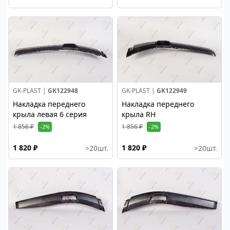
GK-PLAST |
GK122948
GK-PLAST |
GK122949
Накладка переднего
Накладка переднего
крыла левая 6 серия
крыла RH
1 856 ₽
1 856 ₽
-2%
-2%
1 820 ₽
1 820 ₽
>20
шт.
>20
шт.