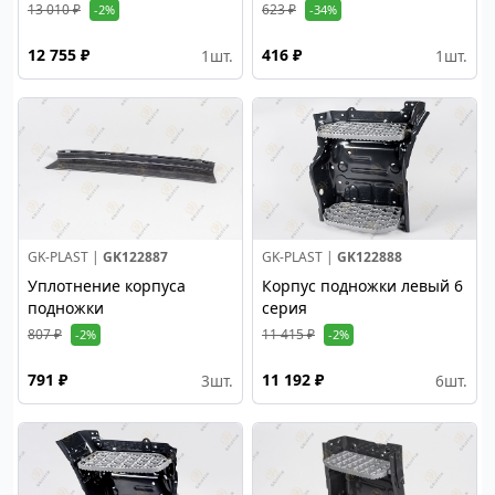
13 010 ₽
623 ₽
-2%
-34%
12 755 ₽
416 ₽
1
шт.
1
шт.
GK-PLAST |
GK122887
GK-PLAST |
GK122888
Уплотнение корпуса
Корпус подножки левый 6
подножки
серия
807 ₽
11 415 ₽
-2%
-2%
791 ₽
11 192 ₽
3
шт.
6
шт.