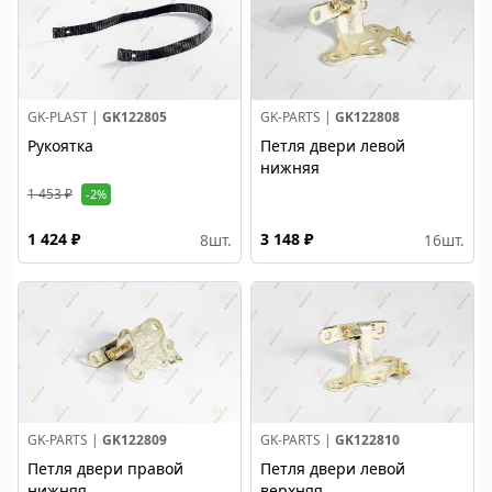
GK-PLAST |
GK122805
GK-PARTS |
GK122808
Рукоятка
Петля двери левой
нижняя
1 453 ₽
-2%
1 424 ₽
3 148 ₽
8
шт.
16
шт.
GK-PARTS |
GK122809
GK-PARTS |
GK122810
Петля двери правой
Петля двери левой
нижняя
верхняя