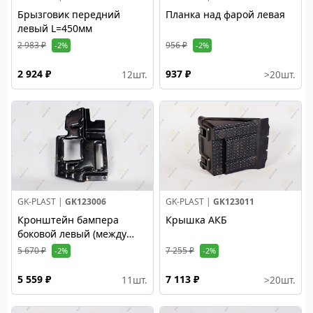
Брызговик передний
Планка над фарой левая
левый L=450мм
2 983 ₽
956 ₽
-2%
-2%
2 924 ₽
937 ₽
12
шт.
>20
шт.
GK-PLAST |
GK123006
GK-PLAST |
GK123011
Кронштейн бампера
Крышка АКБ
боковой левый (между
бампером и подножкой)
5 670 ₽
7 255 ₽
-2%
-2%
5 559 ₽
7 113 ₽
11
шт.
>20
шт.