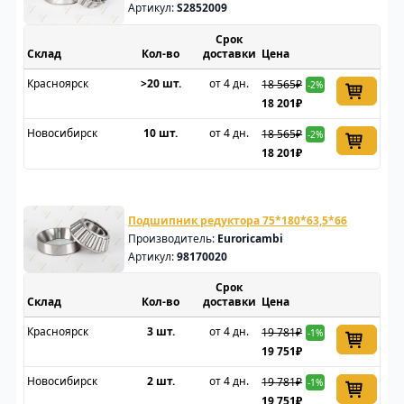
Артикул:
S2852009
Срок
Склад
доставки
Цена
Красноярск
>20 шт.
от 4 дн.
18 565₽
-2%
18 201₽
Новосибирск
10 шт.
от 4 дн.
18 565₽
-2%
18 201₽
Подшипник редуктора 75*180*63,5*66
Производитель:
Euroricambi
Артикул:
98170020
Срок
Склад
доставки
Цена
Красноярск
3 шт.
от 4 дн.
19 781₽
-1%
19 751₽
Новосибирск
2 шт.
от 4 дн.
19 781₽
-1%
19 751₽