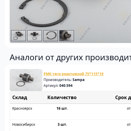
Аналоги от других производи
РМК тяги реактивной 75*115*19
Производитель:
Sampa
Артикул:
040.594
Склад
Срок 
Красноярск
16 шт.
от
Новосибирск
3 шт.
от