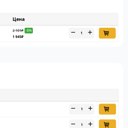
Цена
2 101₽
-8%
1 945₽