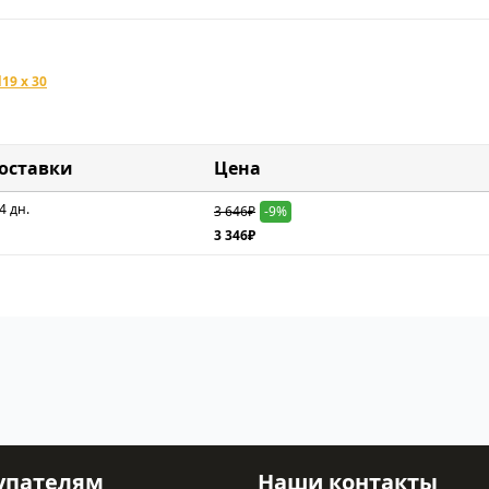
19 x 30
доставки
Цена
4 дн.
3 646₽
-9%
3 346₽
упателям
Наши контакты