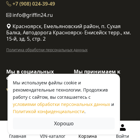
+7 (908) 024-39-49
info@griffin24.ru
Красноярск, Емельяновский район, п. Сухая
Балка, Автодорога Красноярск- Енисейск терр., км.
15-й, зд. 5, стр. 2
Политика обработки персональных данных
Мы в социальных
Мы принимаем к
сетях:
оплате:
Мы используем файлы cookie и
рекомендательные технологии. Продолжив
работу с сайтом, вы соглашаетесь с
условиями обработки персональных данных
и
Политикой конфиденциальности
.
© ООО «Гриффин»
Хорошо
Корзина
Главная
VIN-каталог
Войти