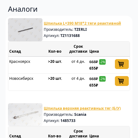
Аналоги
Шпилька L=390 M18*2 тяги реактивной
Производитель:
TZERLI
Артикул:
TZ1131688
Срок
Склад
доставки
Цена
Красноярск
>20 шт.
от 4 дн.
668₽
-2%
655₽
Новосибирск
>20 шт.
от 4 дн.
668₽
-2%
655₽
Шпилька верхняя реактивных тяг (Б/У)
Производитель:
Scania
Артикул:
1485733
Срок
Склад
доставки
Цена