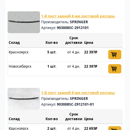
1-й лист задней 8-ми листовой рессоры
Производитель:
SPRINGER
Артикул:
903008SC-2912101
Срок
Склад
доставки
Цена
Красноярск
5 шт.
от 4 дн.
22 397₽
Новосибирск
1 шт.
от 4 дн.
22 397₽
1-й лист задней 8-ми листовой рессоры
Производитель:
SPRINGER
Артикул:
903008SC-2912101-01
Срок
Склад
доставки
Цена
Красноярск
2 шт.
от 4 дн.
22 693₽