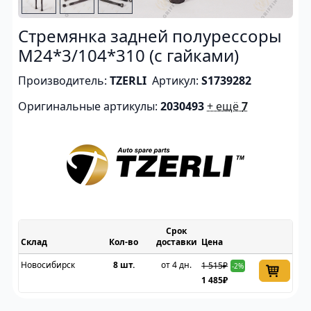
Стремянка задней полурессоры
M24*3/104*310 (с гайками)
Производитель:
TZERLI
Артикул:
S1739282
Оригинальные артикулы:
2030493
+ ещё
7
Срок
Склад
доставки
Цена
Новосибирск
8 шт.
от 4 дн.
1 515₽
-2%
1 485₽