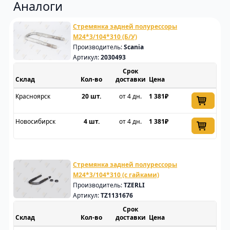
Аналоги
Стремянка задней полурессоры
M24*3/104*310 (Б/У)
Производитель:
Scania
Артикул:
2030493
Срок
Склад
доставки
Цена
Красноярск
20 шт.
от 4 дн.
1 381₽
Новосибирск
4 шт.
от 4 дн.
1 381₽
Стремянка задней полурессоры
M24*3/104*310 (с гайками)
Производитель:
TZERLI
Артикул:
TZ1131676
Срок
Склад
доставки
Цена