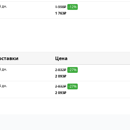
4 дн.
1 998₽
-12%
1 763₽
оставки
Цена
4 дн.
2 832₽
-27%
2 093₽
4 дн.
2 832₽
-27%
2 093₽