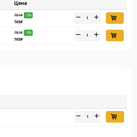
Цена
781₽
-3%
765₽
781₽
-3%
765₽