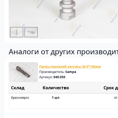
Аналоги от других производи
Палец передней рессоры 36.9*166мм
Производитель:
Sampa
Артикул:
040.050
Склад
Срок 
Красноярск
1 шт.
от