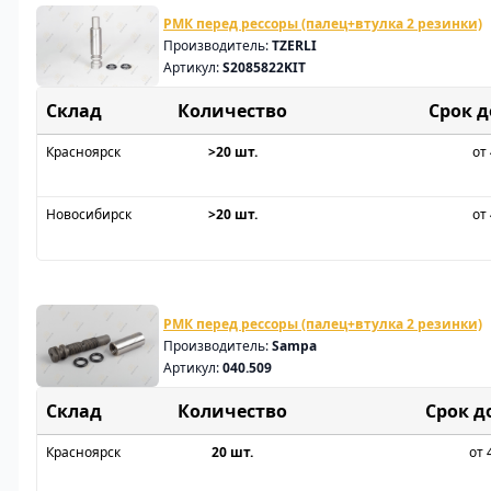
РМК перед рессоры (палец+втулка 2 резинки)
Производитель:
TZERLI
Артикул:
S2085822KIT
Склад
Срок 
Красноярск
>20 шт.
от 
Новосибирск
>20 шт.
от 
РМК перед рессоры (палец+втулка 2 резинки)
Производитель:
Sampa
Артикул:
040.509
Склад
Срок д
Красноярск
20 шт.
от 