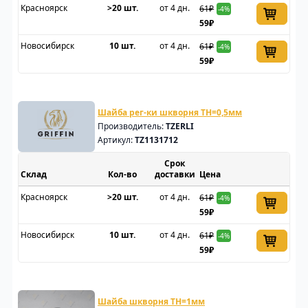
Красноярск
>20 шт.
от 4 дн.
61₽
-4%
59₽
Новосибирск
10 шт.
от 4 дн.
61₽
-4%
59₽
Шайба рег-ки шкворня TH=0,5мм
Производитель:
TZERLI
Артикул:
TZ1131712
Срок
Склад
доставки
Цена
Красноярск
>20 шт.
от 4 дн.
61₽
-4%
59₽
Новосибирск
10 шт.
от 4 дн.
61₽
-4%
59₽
Шайба шкворня TH=1мм