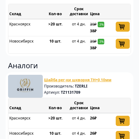
Срок
Склад
доставки
Цена
Красноярск
>20 шт.
от 4 дн.
39₽
-3%
38₽
Новосибирск
10 шт.
от 4 дн.
39₽
-3%
38₽
Аналоги
Шайба рег-ки шкворня TH=0,10мм
Производитель:
TZERLI
Артикул:
TZ1131709
Срок
Склад
доставки
Цена
Красноярск
>20 шт.
от 4 дн.
26₽
Новосибирск
10 шт.
от 4 дн.
26₽