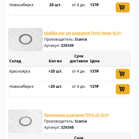
Новосибирск
20 шт.
от 4 дн.
137₽
Шайба рег-ки шкворня TH=0,10мм (Б/У)
Производитель:
Scania
Артикул:
329349
Срок
Склад
доставки
Цена
Красноярск
>20 шт.
от 4 дн.
137₽
Новосибирск
>20 шт.
от 4 дн.
137₽
Прокладка шкворня TH=0,25 (Б/У)
Производитель:
Scania
Артикул:
329348
Срок