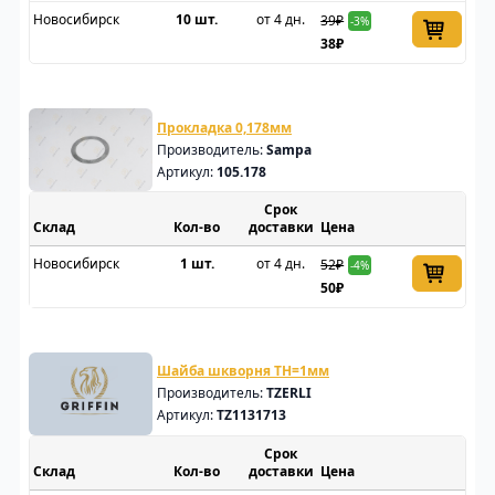
Новосибирск
10 шт.
от 4 дн.
39₽
-3%
38₽
Прокладка 0,178мм
Производитель:
Sampa
Артикул:
105.178
Срок
Склад
доставки
Цена
Новосибирск
1 шт.
от 4 дн.
52₽
-4%
50₽
Шайба шкворня TH=1мм
Производитель:
TZERLI
Артикул:
TZ1131713
Срок
Склад
доставки
Цена