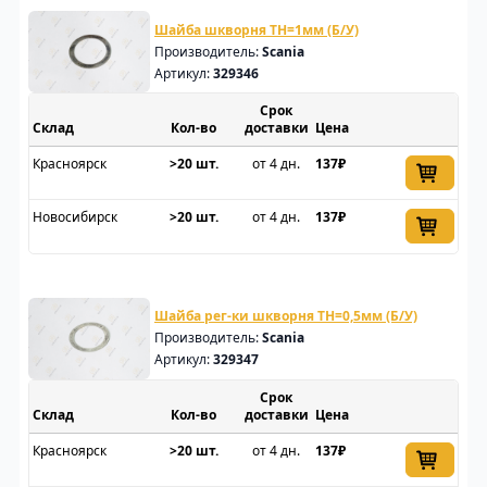
Шайба шкворня TH=1мм (Б/У)
Производитель:
Scania
Артикул:
329346
Срок
Склад
доставки
Цена
Красноярск
>20 шт.
от 4 дн.
137₽
Новосибирск
>20 шт.
от 4 дн.
137₽
Шайба рег-ки шкворня TH=0,5мм (Б/У)
Производитель:
Scania
Артикул:
329347
Срок
Склад
доставки
Цена
Красноярск
>20 шт.
от 4 дн.
137₽