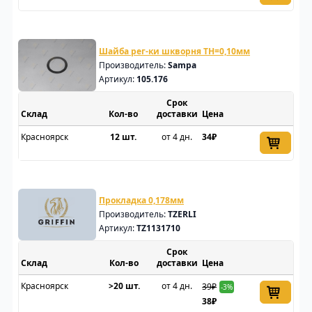
Шайба рег-ки шкворня TH=0,10мм
Производитель:
Sampa
Артикул:
105.176
Срок
Склад
доставки
Цена
Красноярск
12 шт.
от 4 дн.
34₽
Прокладка 0,178мм
Производитель:
TZERLI
Артикул:
TZ1131710
Срок
Склад
доставки
Цена
Красноярск
>20 шт.
от 4 дн.
39₽
-3%
38₽