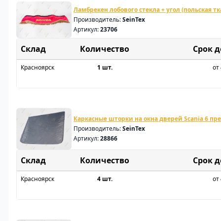
Ламбрекен лобового стекла + угол (польская тк
Производитель:
SeinTex
Артикул:
23706
Склад
Срок 
Красноярск
1 шт.
от 
Каркасные шторки на окна дверей Scania 6 п
Производитель:
SeinTex
Артикул:
28866
Склад
Срок 
Красноярск
4 шт.
от 