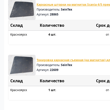
Каркасные шторки на магнитах Scania 4/5 пр
Производитель:
SeinTex
Артикул:
28865
Склад
Срок 
Красноярск
4 шт.
от 
Тонировка каркасная съемная (на магнитах) для
Производитель:
SeinTex
Артикул:
22609
Склад
Срок 
Красноярск
1 шт.
от 