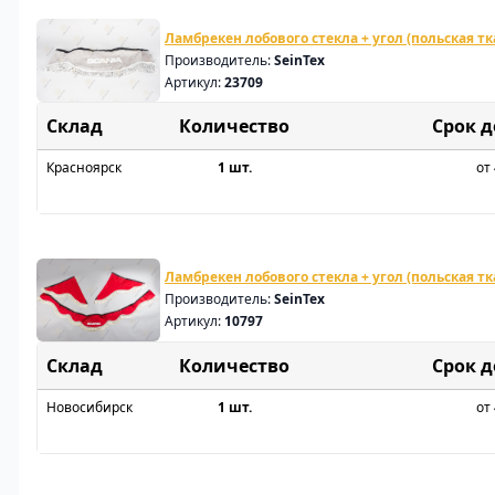
Ламбрекен лобового стекла + угол (польская т
Производитель:
SeinTex
Артикул:
23709
Склад
Срок 
Красноярск
1 шт.
от 
Ламбрекен лобового стекла + угол (польская тк
Производитель:
SeinTex
Артикул:
10797
Склад
Срок 
Новосибирск
1 шт.
от 