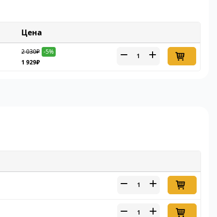
Цена
2 030₽
-5%
1 929₽