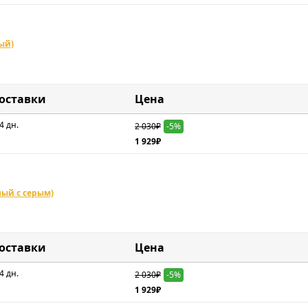
ный)
доставки
Цена
4 дн.
2 030₽
-5%
1 929₽
ный с серым)
доставки
Цена
4 дн.
2 030₽
-5%
1 929₽