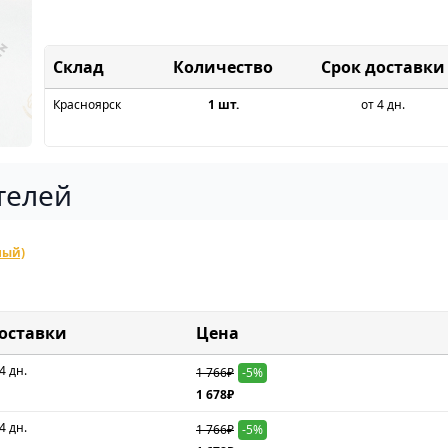
Склад
Срок доставки
Красноярск
1 шт.
от 4 дн.
телей
ный)
доставки
Цена
4 дн.
1 766₽
-5%
1 678₽
4 дн.
1 766₽
-5%