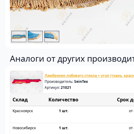
Аналоги от других производи
Ламбрекен лобового стекла + угол (ткань, крас
Производитель:
SeinTex
Артикул:
21021
Склад
Срок 
Красноярск
1 шт.
от 
Новосибирск
1 шт.
от 