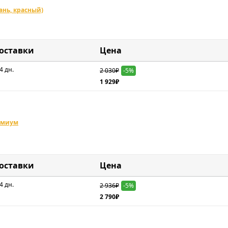
ань, красный)
доставки
Цена
4 дн.
2 030₽
-5%
1 929₽
ремиум
доставки
Цена
4 дн.
2 936₽
-5%
2 790₽