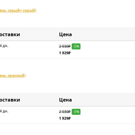
кань, серый+ серый)
доставки
Цена
4 дн.
2 030₽
-5%
1 929₽
ань, красный)
доставки
Цена
4 дн.
2 030₽
-5%
1 929₽