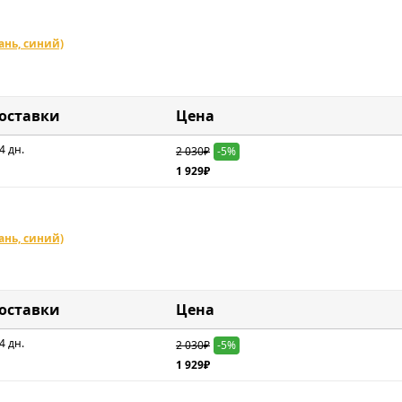
ань, синий)
доставки
Цена
4 дн.
2 030₽
-5%
1 929₽
ань, синий)
доставки
Цена
4 дн.
2 030₽
-5%
1 929₽