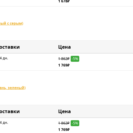
1 678₽
ный с серым)
доставки
Цена
4 дн.
1 862₽
-5%
1 769₽
ань, зеленый)
доставки
Цена
4 дн.
1 862₽
-5%
1 769₽