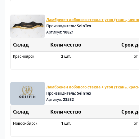
Ламбрекен лобового стекла + угол (ткань, чер
Производитель:
SeinTex
Артикул:
10821
Склад
Срок 
Красноярск
2 шт.
от 
Ламбрекен лобового стекла + угол (ткань, крас
Производитель:
SeinTex
Артикул:
23582
Склад
Срок 
Новосибирск
1 шт.
от 