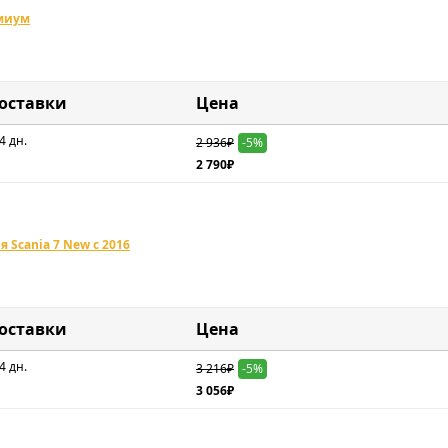
емиум
доставки
Цена
4 дн.
2 936₽
-5%
2 790₽
 Scania 7 New с 2016
доставки
Цена
4 дн.
3 216₽
-5%
3 056₽