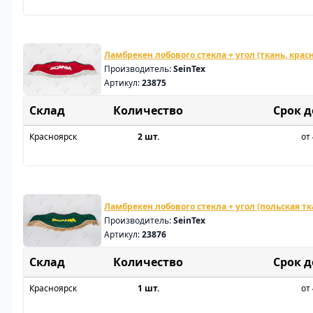
Ламбрекен лобового стекла + угол (ткань, крас
Производитель:
SeinTex
Артикул:
23875
Склад
Срок 
Красноярск
2 шт.
от 
Ламбрекен лобового стекла + угол (польская тк
Производитель:
SeinTex
Артикул:
23876
Склад
Срок 
Красноярск
1 шт.
от 