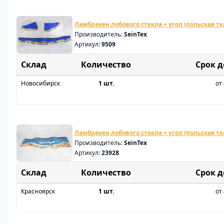
Ламбрекен лобового стекла + угол (польская тк
Производитель:
SeinTex
Артикул:
9509
Склад
Срок 
Новосибирск
1 шт.
от 
Ламбрекен лобового стекла + угол (польская тк
Производитель:
SeinTex
Артикул:
23928
Склад
Срок 
Красноярск
1 шт.
от 