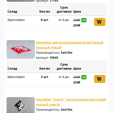
Артикул:
17193
Срок
Склад
доставки
Цена
Красноярск
6 шт.
от 4 дн.
246₽
-5%
234₽
Наклейка светоотражающая (ромб малый
красный левый)
Производитель:
SeinTex
Артикул:
19045
Срок
Склад
доставки
Цена
Красноярск
2 шт.
от 4 дн.
246₽
-5%
234₽
Наклейка "Scania" светоотражающая (ромб)
черный левый
Производитель:
SeinTex