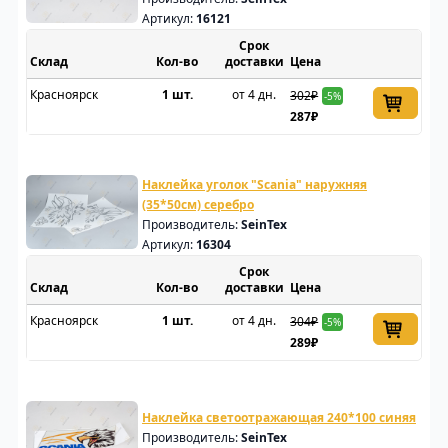
Артикул:
16121
Срок
Склад
доставки
Цена
Красноярск
1 шт.
от 4 дн.
302₽
-5%
287₽
Наклейка уголок "Scania" наружняя
(35*50см) серебро
Производитель:
SeinTex
Артикул:
16304
Срок
Склад
доставки
Цена
Красноярск
1 шт.
от 4 дн.
304₽
-5%
289₽
Наклейка светоотражающая 240*100 синяя
Производитель:
SeinTex