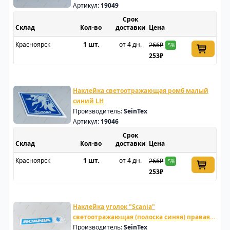
Артикул:
19049
Срок
Склад
доставки
Цена
Красноярск
1 шт.
от 4 дн.
266₽
-5%
253₽
Наклейка светоотражающая ромб малый
синий LH
Производитель:
SeinTex
Артикул:
19046
Срок
Склад
доставки
Цена
Красноярск
1 шт.
от 4 дн.
266₽
-5%
253₽
Наклейка уголок "Scania"
светоотражающая (полоска синяя) правая
сторона
Производитель:
SeinTex