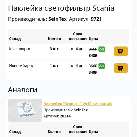
Наклейка светофильтр Scania
Производитель:
SeinTex
Артикул:
9721
Срок
Склад
доставки
Цена
Красноярск
3 шт.
от 4 дн.
366₽
-5%
348₽
Новосибирск
1 шт.
от 4 дн.
366₽
-5%
348₽
Аналоги
Наклейка "Scania" (12х17 см) синий
Производитель:
SeinTex
Артикул:
20314
Срок
Склад
доставки
Цена