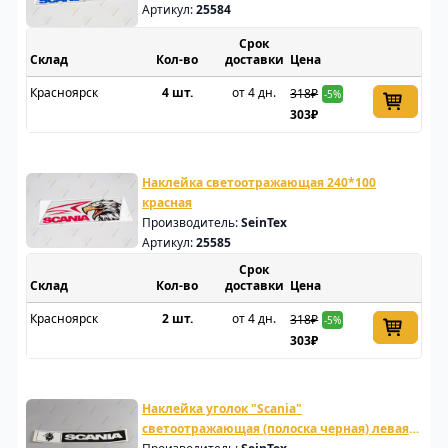
Артикул:
25584
Срок
Склад
доставки
Цена
Красноярск
4 шт.
от 4 дн.
318₽
-5%
303₽
Наклейка светоотражающая 240*100
красная
Производитель:
SeinTex
Артикул:
25585
Срок
Склад
доставки
Цена
Красноярск
2 шт.
от 4 дн.
318₽
-5%
303₽
Наклейка уголок "Scania"
светоотражающая (полоска черная) левая