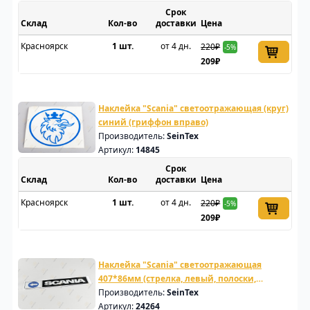
Срок
Склад
доставки
Цена
Красноярск
1 шт.
от 4 дн.
220₽
-5%
209₽
Наклейка "Scania" светоотражающая (круг)
синий (гриффон вправо)
Производитель:
SeinTex
Артикул:
14845
Срок
Склад
доставки
Цена
Красноярск
1 шт.
от 4 дн.
220₽
-5%
209₽
Наклейка "Scania" светоотражающая
407*86мм (стрелка, левый, полоски,
черный)
Производитель:
SeinTex
Артикул:
24264