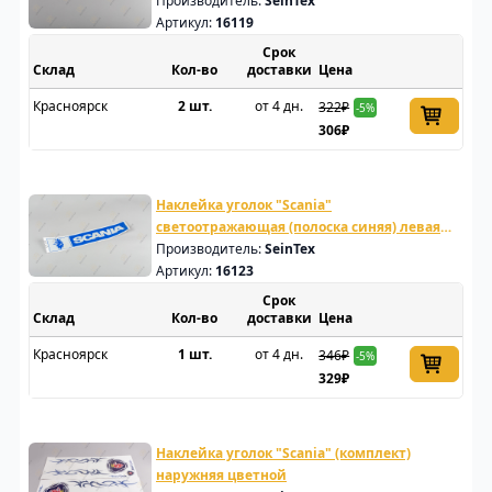
сторона
Производитель:
SeinTex
Артикул:
16119
Срок
Склад
доставки
Цена
Красноярск
2 шт.
от 4 дн.
322₽
-5%
306₽
Наклейка уголок "Scania"
светоотражающая (полоска синяя) левая
сторона
Производитель:
SeinTex
Артикул:
16123
Срок
Склад
доставки
Цена
Красноярск
1 шт.
от 4 дн.
346₽
-5%
329₽
Наклейка уголок "Scania" (комплект)
наружняя цветной