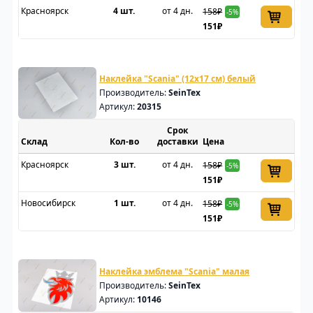
Красноярск
4 шт.
от 4 дн.
158₽
-5%
151₽
Наклейка "Scania" (12х17 см) белый
Производитель:
SeinTex
Артикул:
20315
Срок
Склад
доставки
Цена
Красноярск
3 шт.
от 4 дн.
158₽
-5%
151₽
Новосибирск
1 шт.
от 4 дн.
158₽
-5%
151₽
Наклейка эмблема "Scania" малая
Производитель:
SeinTex
Артикул:
10146