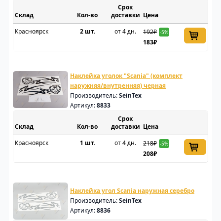
Срок
Склад
доставки
Цена
Красноярск
2 шт.
от 4 дн.
192₽
-5%
183₽
Наклейка уголок "Scania" (комплект
наружняя/внутренняя) черная
Производитель:
SeinTex
Артикул:
8833
Срок
Склад
доставки
Цена
Красноярск
1 шт.
от 4 дн.
218₽
-5%
208₽
Наклейка угол Scania наружная серебро
Производитель:
SeinTex
Артикул:
8836