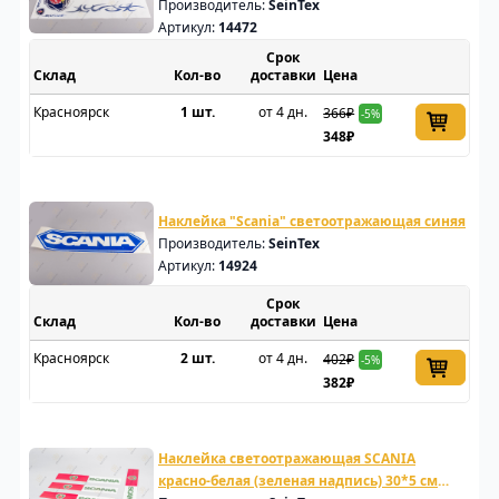
Производитель:
SeinTex
Артикул:
14472
Срок
Склад
доставки
Цена
Красноярск
1 шт.
от 4 дн.
366₽
-5%
348₽
Наклейка "Scania" светоотражающая синяя
Производитель:
SeinTex
Артикул:
14924
Срок
Склад
доставки
Цена
Красноярск
2 шт.
от 4 дн.
402₽
-5%
382₽
Наклейка светоотражающая SCANIA
красно-белая (зеленая надпись) 30*5 см