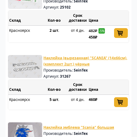
(комплект 4 шт.)
Производитель:
SeinTex
Артикул:
25102
Срок
Склад
доставки
Цена
Красноярск
2 шт.
от 4 дн.
482₽
-5%
458₽
Наклейка (вырезанная) "SCANIA" (14х66см),
(комплект 2шт.) чёрные
Производитель:
SeinTex
Артикул:
31267
Срок
Склад
доставки
Цена
Красноярск
5 шт.
от 4 дн.
460₽
Наклейка эмблема "Scania" большая
Производитель:
SeinTex