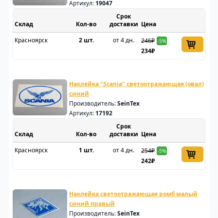
Артикул:
19047
Срок
Склад
доставки
Цена
Красноярск
2 шт.
от 4 дн.
246₽
-5%
234₽
Наклейка "Scania" светоотражающая (овал)
синий
Производитель:
SeinTex
Артикул:
17192
Срок
Склад
доставки
Цена
Красноярск
1 шт.
от 4 дн.
254₽
-5%
242₽
Наклейка светоотражающая ромб малый
синий правый
Производитель:
SeinTex