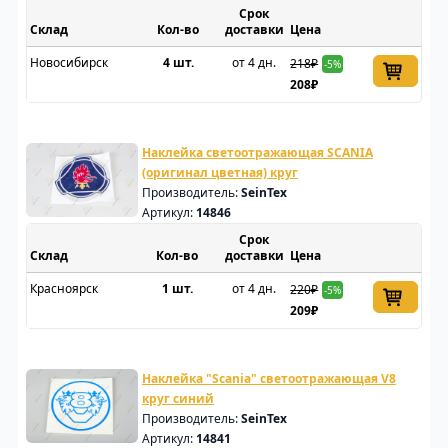
Срок
Склад
доставки
Цена
Новосибирск
4 шт.
от 4 дн.
218₽
-5%
208₽
Наклейка светоотражающая SCANIA
(оригинал цветная) круг
Производитель:
SeinTex
Артикул:
14846
Срок
Склад
доставки
Цена
Красноярск
1 шт.
от 4 дн.
220₽
-5%
209₽
Наклейка "Scania" светоотражающая V8
круг синий
Производитель:
SeinTex
Артикул:
14841