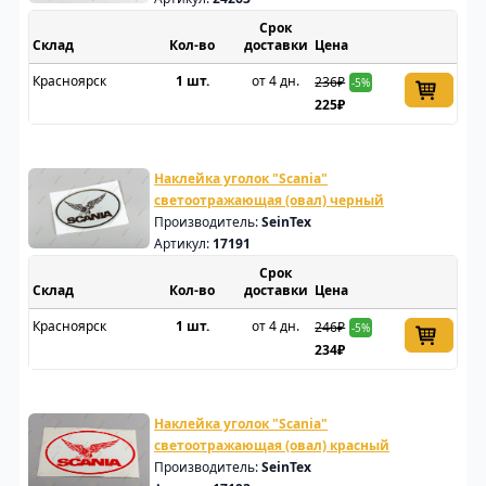
Срок
Склад
доставки
Цена
Красноярск
1 шт.
от 4 дн.
236₽
-5%
225₽
Наклейка уголок "Scania"
светоотражающая (овал) черный
Производитель:
SeinTex
Артикул:
17191
Срок
Склад
доставки
Цена
Красноярск
1 шт.
от 4 дн.
246₽
-5%
234₽
Наклейка уголок "Scania"
светоотражающая (овал) красный
Производитель:
SeinTex