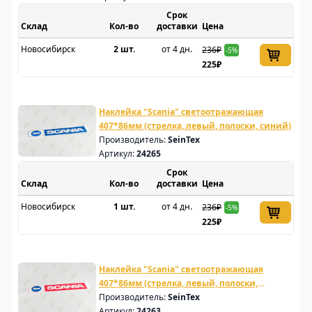
Срок
Склад
доставки
Цена
Новосибирск
2 шт.
от 4 дн.
236₽
-5%
225₽
Наклейка "Scania" светоотражающая
407*86мм (стрелка, левый, полоски, синий)
Производитель:
SeinTex
Артикул:
24265
Срок
Склад
доставки
Цена
Новосибирск
1 шт.
от 4 дн.
236₽
-5%
225₽
Наклейка "Scania" светоотражающая
407*86мм (стрелка, левый, полоски,
красный)
Производитель:
SeinTex
Артикул:
24263