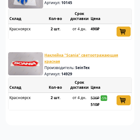
Артикул:
10145
Срок
Склад
доставки
Цена
Красноярск
2 шт.
от 4 дн.
490₽
Наклейка "Scania" светоотражающая
красная
Производитель:
SeinTex
Артикул:
14929
Срок
Склад
доставки
Цена
Красноярск
2 шт.
от 4 дн.
536₽
-5%
510₽