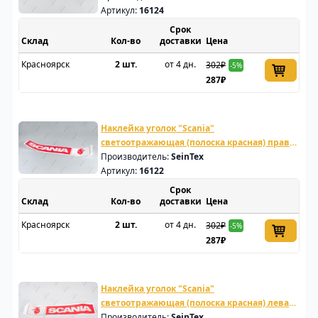
Артикул:
16124
Срок
Склад
доставки
Цена
Красноярск
2 шт.
от 4 дн.
302₽
-5%
287₽
Наклейка уголок "Scania"
светоотражающая (полоска красная) правая
сторона
Производитель:
SeinTex
Артикул:
16122
Срок
Склад
доставки
Цена
Красноярск
2 шт.
от 4 дн.
302₽
-5%
287₽
Наклейка уголок "Scania"
светоотражающая (полоска красная) левая
сторона
Производитель:
SeinTex