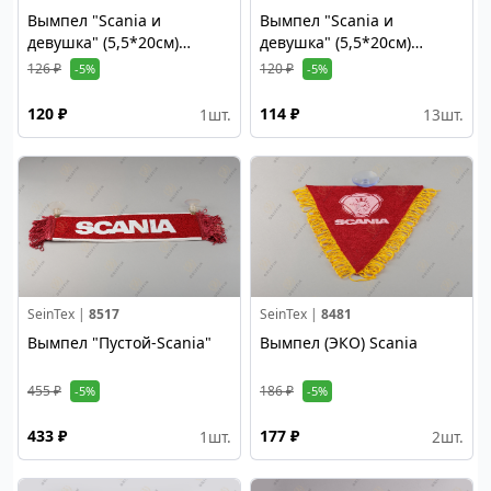
Вымпел "Scania и
Вымпел "Scania и
девушка" (5,5*20см)
девушка" (5,5*20см)
бахрома синий цвет
бахрома красный цвет
126 ₽
120 ₽
-5%
-5%
120 ₽
114 ₽
1
шт.
13
шт.
SeinTex |
8517
SeinTex |
8481
Вымпел "Пустой-Scania"
Вымпел (ЭКО) Scania
455 ₽
186 ₽
-5%
-5%
433 ₽
177 ₽
1
шт.
2
шт.