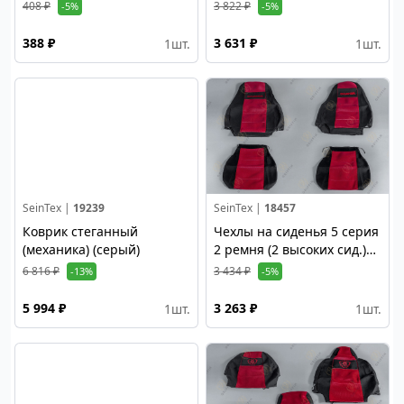
(вышивка)
черные
408 ₽
3 822 ₽
-5%
-5%
388 ₽
3 631 ₽
1
шт.
1
шт.
SeinTex |
19239
SeinTex |
18457
Коврик стеганный
Чехлы на сиденья 5 серия
(механика) (серый)
2 ремня (2 высоких сид.)
вышивка, красный
6 816 ₽
3 434 ₽
-13%
-5%
5 994 ₽
3 263 ₽
1
шт.
1
шт.