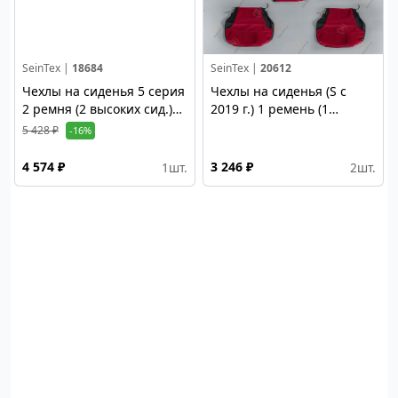
SeinTex |
18684
SeinTex |
20612
Чехлы на сиденья 5 серия
Чехлы на сиденья (S с
2 ремня (2 высоких сид.)
2019 г.) 1 ремень (1
Alicante, стёганый, синий
высокое/ 1 низкое сид,)
5 428 ₽
-16%
вышивка; красный
4 574 ₽
3 246 ₽
1
шт.
2
шт.