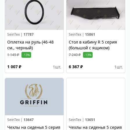
SeinTex |
17787
SeinTex |
15861
Оплетка на руль (46-48
Стол в кабину R 5 серия
см., черный)
(большой с ящиком)
1 145 ₽
7 240 ₽
-13%
-13%
1 007 ₽
6 367 ₽
1
шт.
1
шт.
SeinTex |
13647
SeinTex |
13651
Чехлы на сиденья 5 серия
Чехлы на сиденья 5 серия