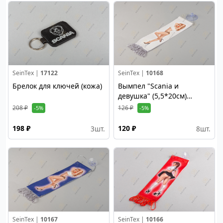
SeinTex |
17122
SeinTex |
10168
Брелок для ключей (кожа)
Вымпел "Scania и
девушка" (5,5*20см)
бахрома серый цвет
208 ₽
126 ₽
-5%
-5%
198 ₽
120 ₽
3
шт.
8
шт.
SeinTex |
10167
SeinTex |
10166