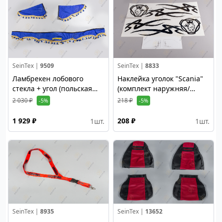
SeinTex |
9509
SeinTex |
8833
Ламбрекен лобового
Наклейка уголок "Scania"
стекла + угол (польская
(комплект наружняя/
ткань, синий)
внутренняя) черная
2 030 ₽
218 ₽
-5%
-5%
1 929 ₽
208 ₽
1
шт.
1
шт.
SeinTex |
8935
SeinTex |
13652