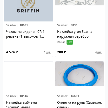
SeinTex |
18681
SeinTex |
8836
Чехлы на сиденья CR 1
Наклейка угол Scania
ремень (1 высокое/ 1
наружная серебро
низкое сид,) Alicante,
218 ₽
-5%
стёганые; красный
4 574 ₽
208 ₽
1
шт.
4
шт.
SeinTex |
10146
SeinTex |
16691
Наклейка эмблема
Оплетка на руль (Силикон,
"Scania" малая
синий)