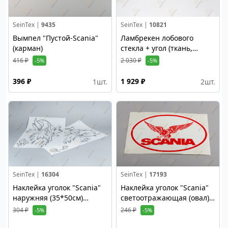
SeinTex |
9435
SeinTex |
10821
Вымпел "Пустой-Scania"
Ламбрекен лобового
(карман)
стекла + угол (ткань,
черный)
416 ₽
2 030 ₽
-5%
-5%
396 ₽
1 929 ₽
1
шт.
2
шт.
SeinTex |
16304
SeinTex |
17193
Наклейка уголок "Scania"
Наклейка уголок "Scania"
наружняя (35*50см)
светоотражающая (овал)
серебро
красный
304 ₽
246 ₽
-5%
-5%