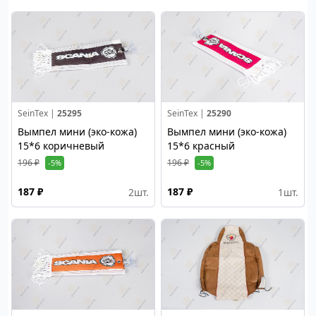
SeinTex |
25295
SeinTex |
25290
Вымпел мини (эко-кожа)
Вымпел мини (эко-кожа)
15*6 коричневый
15*6 красный
196 ₽
196 ₽
-5%
-5%
187 ₽
187 ₽
2
шт.
1
шт.