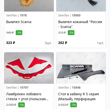
SeinTex |
7978
SeinTex |
18980
Вымпел Scania
Вымпел кожаный "Россия
- Scania"
340 ₽
212 ₽
-5%
-5%
323 ₽
202 ₽
3
шт.
1
шт.
SeinTex |
10797
SeinTex |
15848
Ламбрекен лобового
Стол в кабину R 5 серия
стекла + угол (польская
(Малый), перфорация
ткань, красный)
2 030 ₽
3 933 ₽
-5%
-5%