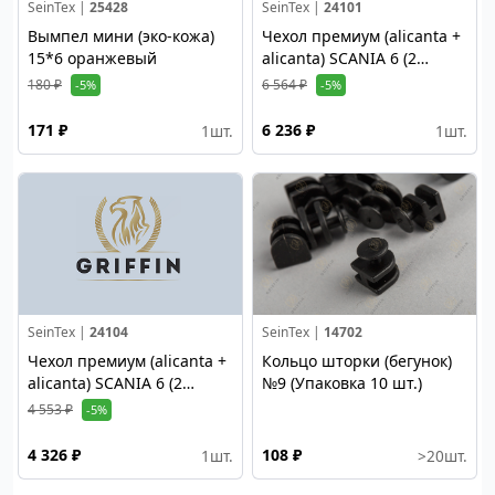
SeinTex |
25428
SeinTex |
24101
Вымпел мини (эко-кожа)
Чехол премиум (alicanta +
15*6 оранжевый
alicanta) SCANIA 6 (2
высоких сидения) от 2014г
180 ₽
6 564 ₽
-5%
-5%
S23 коричневая+бежевая
171 ₽
6 236 ₽
1
шт.
1
шт.
SeinTex |
24104
SeinTex |
14702
Чехол премиум (alicanta +
Кольцо шторки (бегунок)
alicanta) SCANIA 6 (2
№9 (Упаковка 10 шт.)
высоких сидения) от 2014г
4 553 ₽
-5%
S23 черная + серая
4 326 ₽
108 ₽
1
шт.
>20
шт.