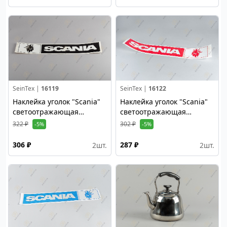
SeinTex |
16119
SeinTex |
16122
Наклейка уголок "Scania"
Наклейка уголок "Scania"
светоотражающая
светоотражающая
(полоска черная) левая
(полоска красная) правая
322 ₽
302 ₽
-5%
-5%
сторона
сторона
306 ₽
287 ₽
2
шт.
2
шт.