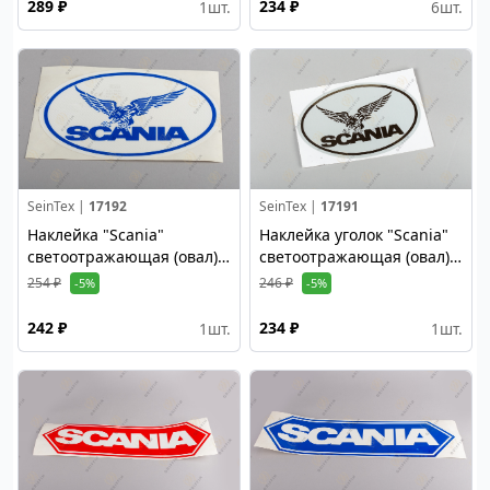
289 ₽
234 ₽
1
шт.
6
шт.
SeinTex |
17192
SeinTex |
17191
Наклейка "Scania"
Наклейка уголок "Scania"
светоотражающая (овал)
светоотражающая (овал)
синий
черный
254 ₽
246 ₽
-5%
-5%
242 ₽
234 ₽
1
шт.
1
шт.