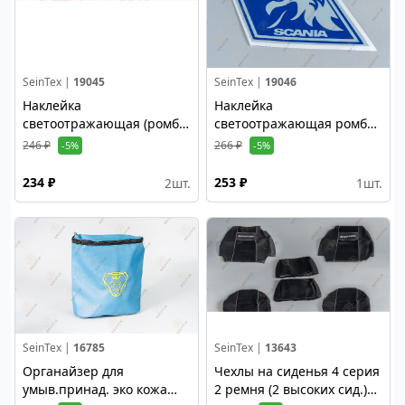
SeinTex |
19045
SeinTex |
19046
Наклейка
Наклейка
светоотражающая (ромб
светоотражающая ромб
малый красный левый)
малый синий LH
246 ₽
266 ₽
-5%
-5%
234 ₽
253 ₽
2
шт.
1
шт.
SeinTex |
16785
SeinTex |
13643
Органайзер для
Чехлы на сиденья 4 серия
умыв.принад. эко кожа
2 ремня (2 высоких сид.)