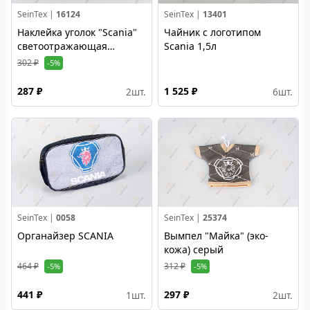
SeinTex |
16124
SeinTex |
13401
Наклейка уголок "Scania"
Чайник с логотипом
светоотражающая
Scania 1,5л
(полоска синяя) правая
302 ₽
-5%
сторона
287 ₽
1 525 ₽
2
шт.
6
шт.
SeinTex |
0058
SeinTex |
25374
Органайзер SCANIA
Вымпел "Майка" (эко-
кожа) серый
464 ₽
312 ₽
-5%
-5%
441 ₽
297 ₽
1
шт.
2
шт.