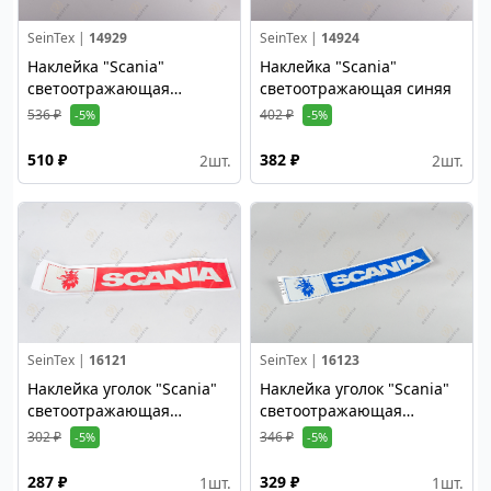
SeinTex |
14929
SeinTex |
14924
Наклейка "Scania"
Наклейка "Scania"
светоотражающая
светоотражающая синяя
красная
536 ₽
402 ₽
-5%
-5%
510 ₽
382 ₽
2
шт.
2
шт.
SeinTex |
16121
SeinTex |
16123
Наклейка уголок "Scania"
Наклейка уголок "Scania"
светоотражающая
светоотражающая
(полоска красная) левая
(полоска синяя) левая
302 ₽
346 ₽
-5%
-5%
сторона
сторона
287 ₽
329 ₽
1
шт.
1
шт.