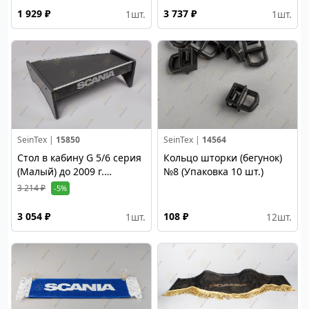
1 929 ₽
3 737 ₽
1
шт.
1
шт.
SeinTex |
15850
SeinTex |
14564
Стол в кабину G 5/6 серия
Кольцо шторки (бегунок)
(Малый) до 2009 г.
№8 (Упаковка 10 шт.)
перфорация
3 214 ₽
-5%
3 054 ₽
108 ₽
1
шт.
12
шт.