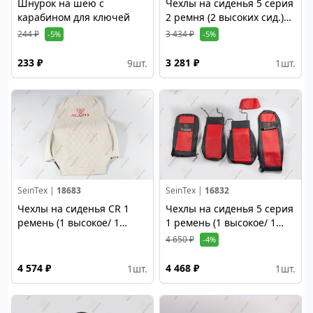
Шнурок на шею с
Чехлы на сиденья 5 серия
карабином для ключей
2 ремня (2 высоких сид.)
вышивка, красный
244 ₽
3 434 ₽
-5%
-5%
233 ₽
3 281 ₽
9
шт.
1
шт.
SeinTex |
18683
SeinTex |
16832
Чехлы на сиденья CR 1
Чехлы на сиденья 5 серия
ремень (1 высокое/ 1
1 ремень (1 высокое/ 1
низкое сид,) Alicante,
низкое сид,) эко кожа;
4 650 ₽
-4%
стёганые; бежевый
красный
4 574 ₽
4 468 ₽
1
шт.
1
шт.