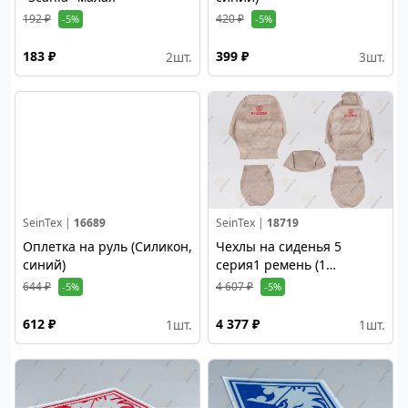
192 ₽
420 ₽
-5%
-5%
183 ₽
399 ₽
2
шт.
3
шт.
SeinTex |
16689
SeinTex |
18719
Оплетка на руль (Силикон,
Чехлы на сиденья 5
синий)
серия1 ремень (1
высокое/ 1 низкое сид,)
644 ₽
4 607 ₽
-5%
-5%
Alicante, стёганые;
бежевый, под микроф.
612 ₽
4 377 ₽
1
шт.
1
шт.