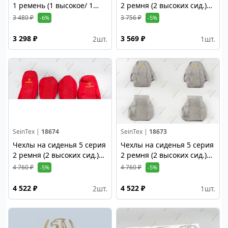
1 ремень (1 высокое/ 1
2 ремня (2 высоких сид.)
низкое сид,) чёрный,
чёрный
3 480 ₽
3 756 ₽
-6%
-5%
3 298 ₽
3 569 ₽
2
шт.
1
шт.
SeinTex |
18674
SeinTex |
18673
Чехлы на сиденья 5 серия
Чехлы на сиденья 5 серия
2 ремня (2 высоких сид.)
2 ремня (2 высоких сид.)
Alicante, стёганый,
Alicante, стёганый, серый
4 760 ₽
4 760 ₽
-5%
-5%
красный
4 522 ₽
4 522 ₽
2
шт.
1
шт.