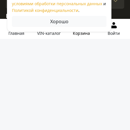
Покупателям
условиями обработки персональных данных
и
Политикой конфиденциальности
.
Наши контакты
Хорошо
+7 (908) 024-39-49
Корзина
Главная
VIN-каталог
Войти
info@griffin24.ru
Красноярск, Емельяновский район, п. Сухая
Балка, Автодорога Красноярск- Енисейск терр., км.
15-й, зд. 5, стр. 2
Политика обработки персональных данных
Мы в социальных
Мы принимаем к
сетях:
оплате:
© ООО «Гриффин»