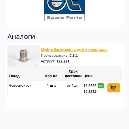
Аналоги
Муфта блокировки дифференциала
Производитель:
C.E.I.
Артикул:
122.221
Срок
Склад
доставки
Цена
Новосибирск
1 шт.
от 4 дн.
13 868₽
-8%
12 887₽