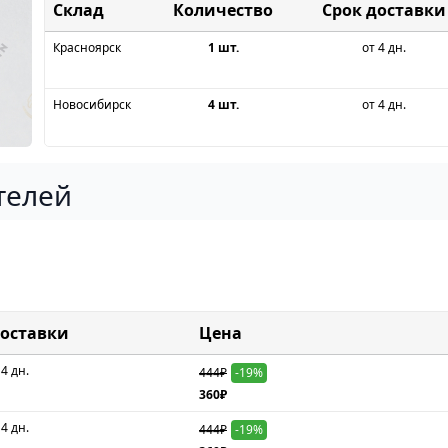
Склад
Срок доставки
Красноярск
1 шт.
от 4 дн.
Новосибирск
4 шт.
от 4 дн.
телей
доставки
Цена
 4 дн.
444₽
-19%
360₽
 4 дн.
444₽
-19%