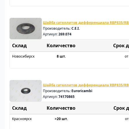
Шайба сателлитов дифференциала RBP835/RB
Производитель:
C.E.I.
Артикул:
269.074
Склад
Срок 
Новосибирск
8 шт.
от
Шайба сателлитов дифференциала RBP835/RB
Производитель:
Euroricambi
Артикул:
74170865
Склад
Срок 
Красноярск
>20 шт.
от