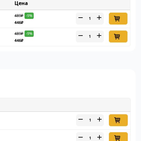
Цена
489₽
-9%
446₽
489₽
-9%
446₽