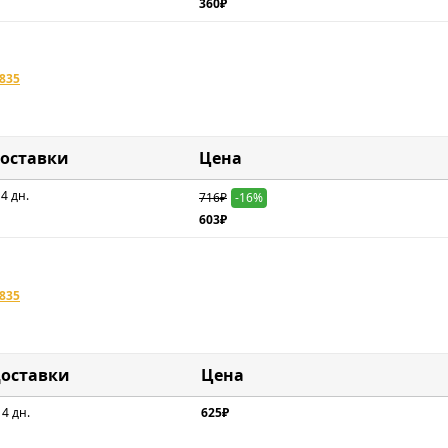
360₽
835
доставки
Цена
 4 дн.
716₽
-16%
603₽
835
доставки
Цена
 4 дн.
625₽