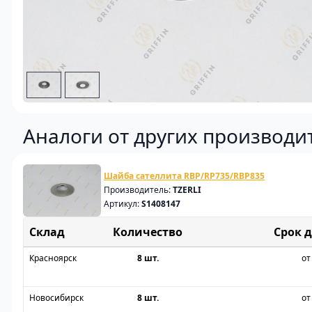
Аналоги от других производи
Шайба сателлита RBP/RP735/RBP835
Производитель:
TZERLI
Артикул:
S1408147
Склад
Срок 
Красноярск
8 шт.
от
Новосибирск
8 шт.
от