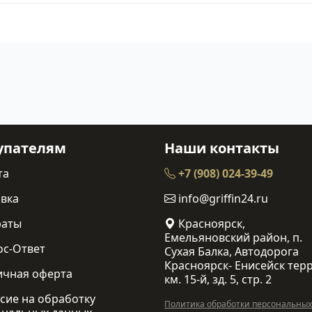
упателям
Наши контакты
та
+7 (908) 024-39-49
вка
info@griffin24.ru
раты
Красноярск,
Емельяновский район, п.
ос-Ответ
Сухая Балка, Автодорога
Красноярск- Енисейск терр
ичная оферта
км. 15-й, зд. 5, стр. 2
сие на обработку
Политика обработки персональных