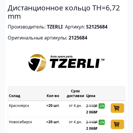
Дистанционное кольцо TH=6,72
mm
Производитель:
TZERLI
Артикул:
S2125684
Оригинальные артикулы:
2125684
Срок
Склад
доставки
Цена
Красноярск
>20 шт.
от 4 дн.
2 110₽
-2%
2 068₽
Новосибирск
>20 шт.
от 4 дн.
2 110₽
-2%
2 068₽