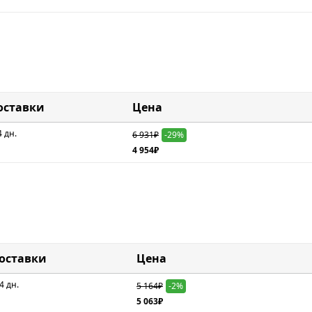
оставки
Цена
4 дн.
6 931₽
-29%
4 954₽
доставки
Цена
4 дн.
5 164₽
-2%
5 063₽