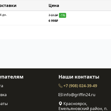
доставки
Цена
4 дн.
7 013₽
-1%
6 998₽
упателям
Наши контакты
та
+7 (908) 024-39-49
вка
info@griffin24.ru
раты
Красноярск,
Емельяновский район, п.