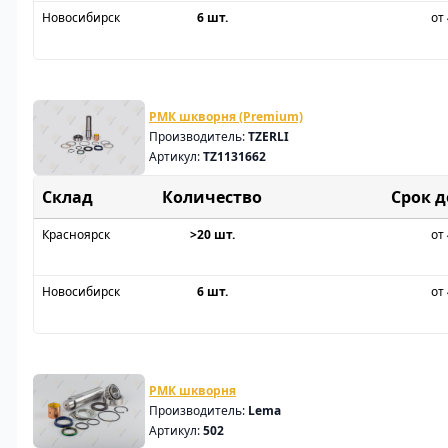
Новосибирск
6 шт.
от 
РМК шкворня (Premium)
Производитель:
TZERLI
Артикул:
TZ1131662
Склад
Срок 
Красноярск
>20 шт.
от 
Новосибирск
6 шт.
от 
РМК шкворня
Производитель:
Lema
Артикул:
502