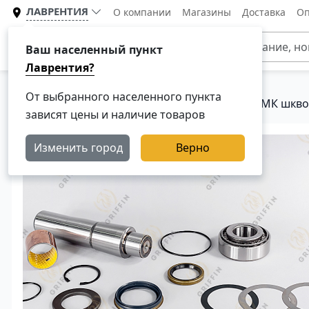
ЛАВРЕНТИЯ
О компании
Магазины
Доставка
Оп
Каталог
Ваш населенный пункт
Лаврентия?
От выбранного населенного пункта
Главная
Каталог
Рулевое управление
РМК шкво
зависят цены и наличие товаров
Изменить город
Верно