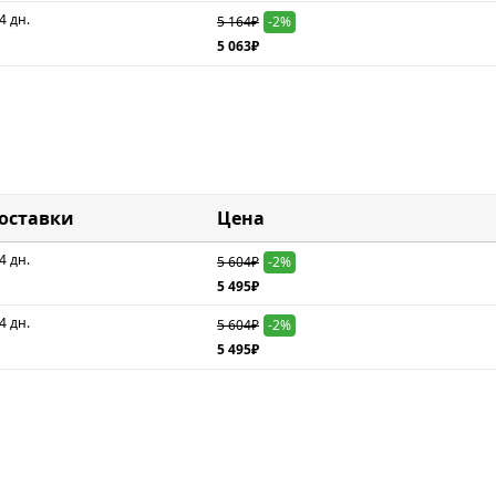
4 дн.
5 164₽
-2%
5 063₽
доставки
Цена
4 дн.
5 604₽
-2%
5 495₽
4 дн.
5 604₽
-2%
5 495₽