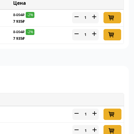
Цена
8 094₽
-2%
7 935₽
8 094₽
-2%
7 935₽