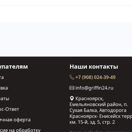
упателям
Наши контакты
та
+7 (908) 024-39-49
вка
info@griffin24.ru
раты
Красноярск,
Емельяновский район, п.
ос-Ответ
Сухая Балка, Автодорога
Красноярск- Енисейск терр
ичная оферта
км. 15-й, зд. 5, стр. 2
сие на обработку