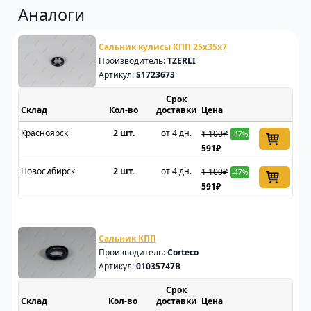
Аналоги
Сальник кулисы КПП 25x35x7
Производитель:
TZERLI
Артикул:
S1723673
Срок
Склад
доставки
Цена
Красноярск
2 шт.
от 4 дн.
1 100₽
-47%
591₽
Новосибирск
2 шт.
от 4 дн.
1 100₽
-47%
591₽
Сальник КПП
Производитель:
Corteco
Артикул:
01035747B
Срок
Склад
доставки
Цена