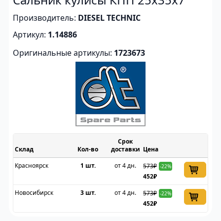
Производитель:
DIESEL TECHNIC
Артикул:
1.14886
Оригинальные артикулы:
1723673
Срок
Склад
доставки
Цена
Красноярск
1 шт.
от 4 дн.
573₽
-22%
452₽
Новосибирск
3 шт.
от 4 дн.
573₽
-22%
452₽