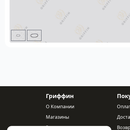
Гриффин
Пок
О Компании
Опла
Магазины
Доста
Реквизиты
Возв