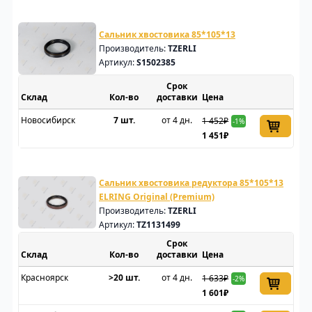
Сальник хвостовика 85*105*13
Производитель:
TZERLI
Артикул:
S1502385
Срок
Склад
доставки
Цена
Новосибирск
7 шт.
от 4 дн.
1 452₽
-1%
1 451₽
Сальник хвостовика редуктора 85*105*13
ELRING Original (Premium)
Производитель:
TZERLI
Артикул:
TZ1131499
Срок
Склад
доставки
Цена
Красноярск
>20 шт.
от 4 дн.
1 633₽
-2%
1 601₽