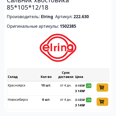
85*105*12/18
Производитель:
Elring
Артикул:
222.630
Оригинальные артикулы:
1502385
Срок
Склад
доставки
Цена
Красноярск
10 шт.
от 4 дн.
3 185₽
-2%
3 149₽
Новосибирск
6 шт.
от 4 дн.
3 185₽
-2%
3 149₽