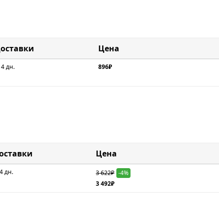
доставки
Цена
 4 дн.
896₽
доставки
Цена
4 дн.
3 622₽
-4%
3 492₽