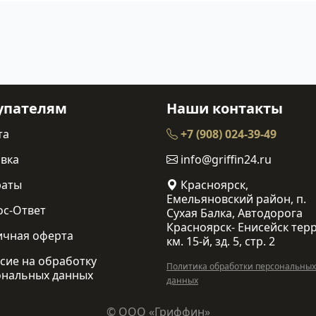
упателям
Наши контакты
та
+7 (908) 024-39-49
вка
info@griffin24.ru
раты
Красноярск,
Емельяновский район, п.
ос-Ответ
Сухая Балка, Автодорога
Красноярск- Енисейск терр
ичная оферта
км. 15-й, зд. 5, стр. 2
сие на обработку
Политика обработки персональных
ональных данных
данных
© ООО «Гриффин»