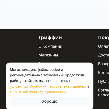
Гриффин
Пок
О Компании
Опла
Магазины
Доста
Реквизиты
Возв
Мы используем файлы cookie и
Статьи
Вопр
рекомендательные технологии. Продолжив
работу с сайтом, вы соглашаетесь с
Новости
Публ
условиями обработки персональных данных
и
Контакты
Согла
Политикой конфиденциальности
.
перс
Хорошо