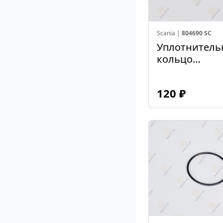
Scania |
804690 SC
Уплотнитель
кольцо
139,3*5,7*150
120 ₽