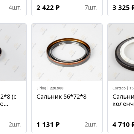
2 422 ₽
3 325 
4
шт.
7
шт.
Elring |
220.900
Corteco |
15
2*8 (с
Сальник 56*72*8
Сальни
о
коленч
лке)
145*17
DC11/D
1 131 ₽
4 710 
2
шт.
2
шт.