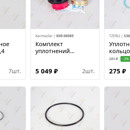
Kacmazlar |
K09.06085
TZERLI |
S36
ное
Комплект
Уплотн
2,4
уплотнений
кольцо
ретардера
281 ₽
-3%
5 049 ₽
275 ₽
7
шт.
2
шт.