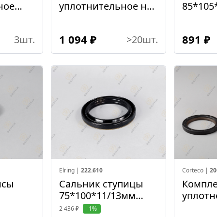
ное
уплотнительное на
85*105
ступицу бортового
хвосто
редуктора
1 094 ₽
891 ₽
3
шт.
>20
шт.
Elring |
222.610
Corteco |
20
исы
Сальник ступицы
Компле
75*100*11/13мм
уплотн
(Малый)
ретард
2 436 ₽
-1%