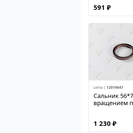
591 ₽
Lema |
12019647
Сальник 56*7
вращением п
часовой стре
1 230 ₽