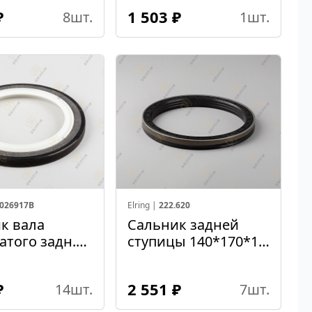
₽
1 503 ₽
8
шт.
1
шт.
026917B
Elring |
222.620
к вала
Сальник задней
атого задн.
ступицы 140*170*13
5*13
(полуось)
C12
₽
2 551 ₽
14
шт.
7
шт.