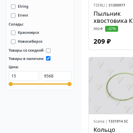
TZERLI |
S1300977
Elring
Пыльник
Errevi
хвостовика 
Склады:
Euroricambi
392 ₽
-47%
Красноярск
FAW
209 ₽
Новосибирск
Febi
Товары со скидкой
FPM
Товары в наличии
GEparts
Цена:
HD-PARTS
HTP
Kacmazlar
Lema
MAN
Mansons
Scania |
1331914 SC
Meyle
Кольцо
PE