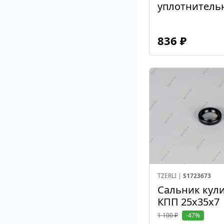
уплотнитель
Peters
88,0 x 3,0
Sampa
836 ₽
Scania
Se-M Lastik
SHEFT
SIEGEL
SLP
Stellox
TCS
TZERLI
Vaden
TZERLI |
S1723673
Victor Reinz
Сальник кул
Volvo
КПП 25x35x7
ZF
1 100 ₽
-47%