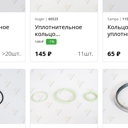
Auger |
60525
Sampa |
115
ное
Уплотнительное
Кольц
кольцо
уплотн
,7
139,3*5,7*150,7
17,3x2,
146 ₽
-1%
145 ₽
65 ₽
>20
шт.
11
шт.