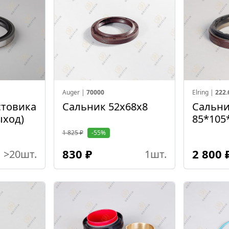
Auger |
70000
Elring |
222.
стовика
Сальник 52х68х8
Сальн
ыход)
85*105
хвосто
1 825 ₽
-55%
редукт
830 ₽
2 800 
>20
шт.
1
шт.