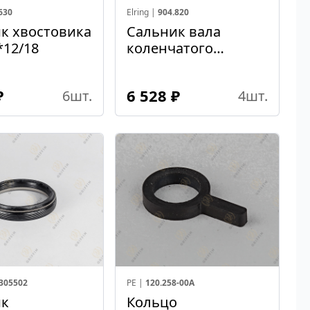
630
Elring |
904.820
к хвостовика
Сальник вала
*12/18
коленчатого
145*185*13
DC11/DC12/DC16
₽
6 528 ₽
6
шт.
4
шт.
(Коренной)
305502
PE |
120.258-00A
ик
Кольцо