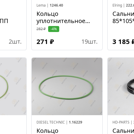
Lema |
1246.40
Elring |
222.
Кольцо
Сальни
КПП
уплотнительное
85*105
84*3 КПП/корпуса
282 ₽
-4%
редуктора
271 ₽
3 185 
2
шт.
19
шт.
планетарного
DIESEL TECHNIC |
1.16229
HD-PARTS |
Кольцо
Сальн