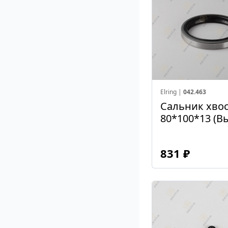
Elring |
042.463
Сальник хво
80*100*13 (В
831 ₽