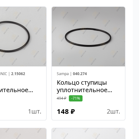
HNIC |
2.15062
Sampa |
040.274
о
Кольцо ступицы
ительное
уплотнительное
.5*3
162*172*5/6
494 ₽
-71%
148 ₽
1
шт.
2
шт.