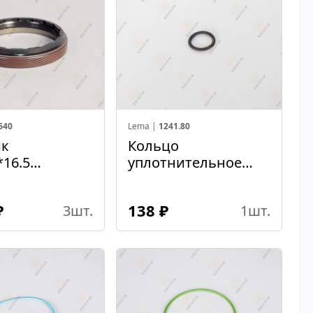
640
Lema |
1241.80
ик
Кольцо
*16.5
уплотнительное
вика
20,9*3
ора
₽
138 ₽
3
шт.
1
шт.