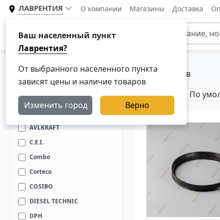
ЛАВРЕНТИЯ
О компании
Магазины
Доставка
Оп
Каталог
Ваш населенный пункт
Лаврентия?
От выбранного населенного пункта
Главная
Каталог
Сальники для грузовиков
зависят цены и наличие товаров
Бренды:
Изменить город
Верно
Auger
AVLKRAFT
C.E.I.
Combo
Corteco
COSIBO
DIESEL TECHNIC
DPH