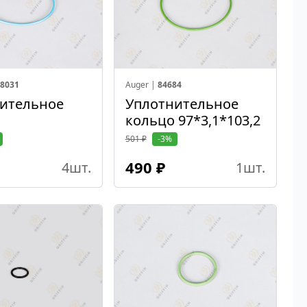
8031
Auger |
84684
ительное
Уплотнительное
кольцо 97*3,1*103,2
501 ₽
-3%
490 ₽
4
шт.
1
шт.