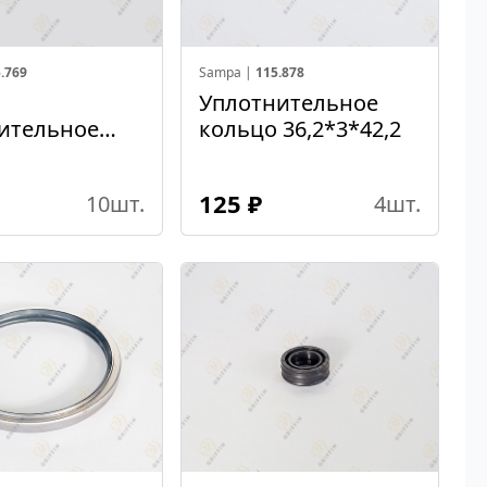
.769
Sampa |
115.878
о
Уплотнительное
ительное
кольцо 36,2*3*42,2
4
125 ₽
10
шт.
4
шт.