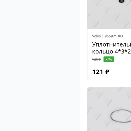
Volvo |
955971 VO
Уплотнитель
кольцо 4*3*
129 ₽
-7%
121 ₽