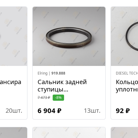
Elring |
919.888
DIESEL TEC
ансира
Сальник задней
Кольц
ступицы
уплотн
155*188*14,5
70.5*64
7 473 ₽
-8%
(Бортовой редуктор)
6 904 ₽
92 ₽
20
шт.
13
шт.