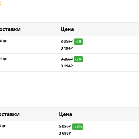
)
доставки
Цена
4 дн.
3 258₽
-2%
3 194₽
4 дн.
3 258₽
-2%
3 194₽
оставки
Цена
4 дн.
5 086₽
-28%
3 698₽