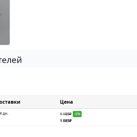
телей
доставки
Цена
4 дн.
1 185₽
-9%
1 085₽