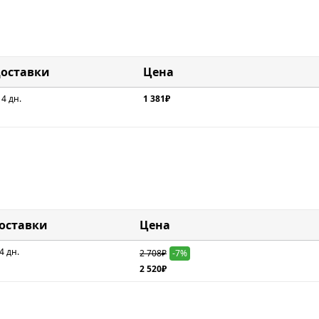
доставки
Цена
 4 дн.
1 381₽
доставки
Цена
4 дн.
2 708₽
-7%
2 520₽