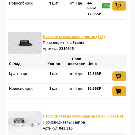
Новосибирск
1 шт.
от 4 дн.
14
-20%
958₽
12 055₽
Насос системы охлаждения (Б/У)
Производитель:
Scania
Артикул:
2310615
Срок
Склад
доставки
Цена
Красноярск
1 шт.
от 4 дн.
12 663₽
Новосибирск
1 шт.
от 4 дн.
12 663₽
Насос системы охлаждения DC13 (6 серия)
Производитель:
Sampa
Артикул:
043.316