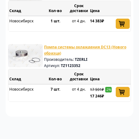
Срок
Склад
доставки
Цена
Новосибирск
1 шт.
от 4 дн.
14 383₽
Помпа системы охлаждения DC13 (Нового
образца)
Производитель:
TZERLI
Артикул:
TZ1123352
Срок
Склад
доставки
Цена
Новосибирск
7 шт.
от 4 дн.
17 591₽
-2%
17 246₽