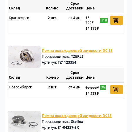
Срок
Склад
доставки
Цена
Красноярск
2 шт.
от 4 дн.
15
-11%
795₽
14 175₽
Помпа охлаждающей жидкости DC 13
Производитель:
TZERLI
Артикул:
TZ1123354
Срок
Склад
доставки
Цена
Новосибирск
2 шт.
от 4 дн.
15 252₽
-7%
14 273₽
Помпа охлаждающей жидкости DC13
Производитель:
Stellox
Артикул:
81-04237-SX