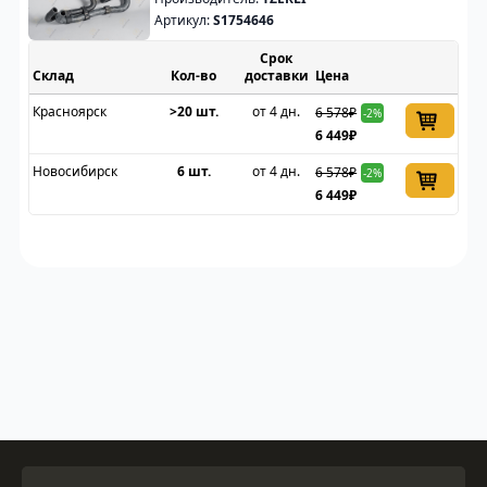
Артикул:
S1754646
Срок
Склад
доставки
Цена
Красноярск
>20 шт.
от 4 дн.
6 578₽
-2%
6 449₽
Новосибирск
6 шт.
от 4 дн.
6 578₽
-2%
6 449₽