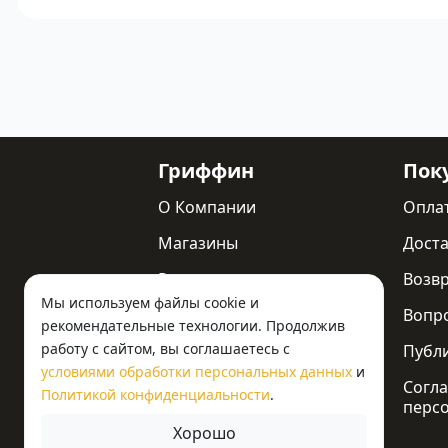
Гриффин
Пок
О Компании
Опла
Магазины
Доста
Реквизиты
Возв
Мы используем файлы cookie и
Статьи
Вопр
рекомендательные технологии. Продолжив
работу с сайтом, вы соглашаетесь с
Новости
Публ
условиями обработки персональных данных
и
Контакты
Согла
Политикой конфиденциальности
.
перс
Хорошо