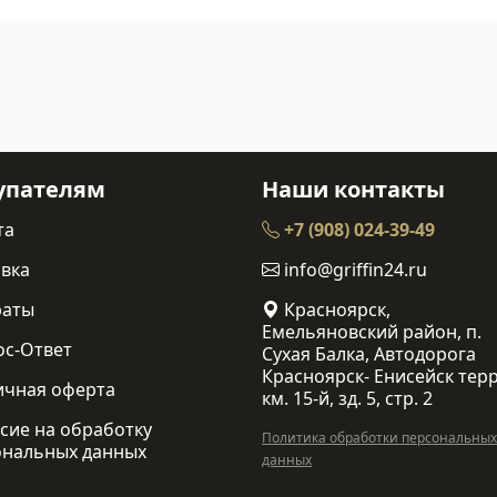
упателям
Наши контакты
та
+7 (908) 024-39-49
вка
info@griffin24.ru
раты
Красноярск,
Емельяновский район, п.
ос-Ответ
Сухая Балка, Автодорога
Красноярск- Енисейск терр
ичная оферта
км. 15-й, зд. 5, стр. 2
сие на обработку
Политика обработки персональных
ональных данных
данных