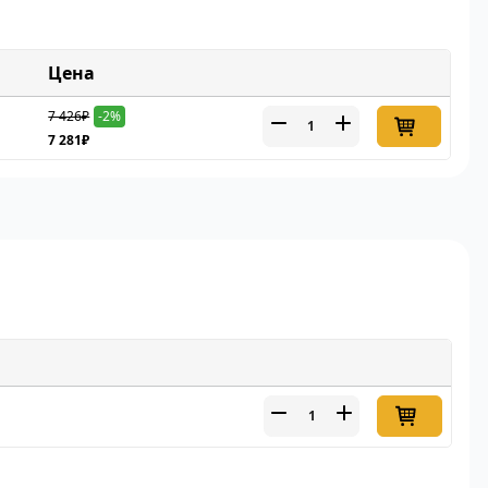
Цена
7 426₽
-2%
7 281₽