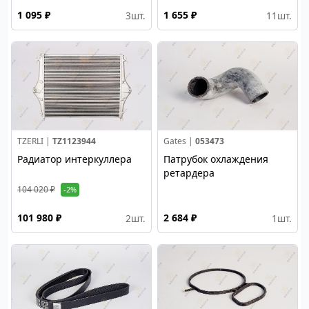
1 095 ₽
1 655 ₽
3
шт.
11
шт.
TZERLI |
TZ1123944
Gates |
053473
Радиатор интеркуллера
Патрубок охлаждения
ретардера
104 020 ₽
-2%
101 980 ₽
2 684 ₽
2
шт.
1
шт.