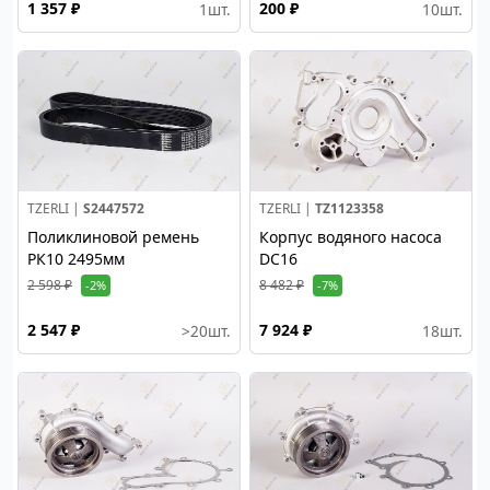
1 357 ₽
200 ₽
1
шт.
10
шт.
TZERLI |
S2447572
TZERLI |
TZ1123358
Поликлиновой ремень
Корпус водяного насоса
РК10 2495мм
DC16
2 598 ₽
8 482 ₽
-2%
-7%
2 547 ₽
7 924 ₽
>20
шт.
18
шт.