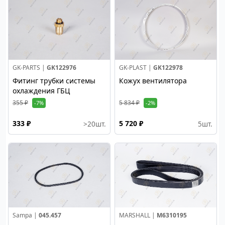
GK-PARTS |
GK122976
GK-PLAST |
GK122978
Фитинг трубки системы
Кожух вентилятора
охлаждения ГБЦ
355 ₽
5 834 ₽
-7%
-2%
333 ₽
5 720 ₽
>20
шт.
5
шт.
Sampa |
045.457
MARSHALL |
M6310195