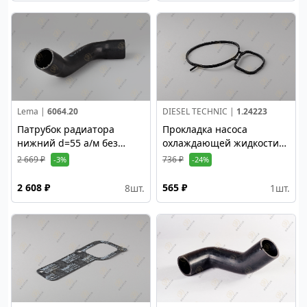
Lema |
6064.20
DIESEL TECHNIC |
1.24223
Патрубок радиатора
Прокладка насоса
нижний d=55 а/м без
охлаждающей жидкости
ретардера P-G-R D13 XPI
DC13
2 669 ₽
736 ₽
-3%
-24%
2 608 ₽
565 ₽
8
шт.
1
шт.