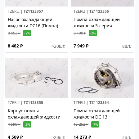
TZERLI |
TZ1123357
TZERLI |
TZ1123356
Насос охлаждающей
Помпа охлаждающей
жидкости DC16 (Помпа)
жидкости 5-серия
8 652 ₽
8 108 ₽
-2%
-2%
8 482 ₽
7 949 ₽
>20
шт.
8
шт.
TZERLI |
TZ1123355
TZERLI |
TZ1123354
Корпус помпы
Помпа охлаждающей
охлаждающей жидкости
жидкости DC 13
4 599 ₽
15 252 ₽
-2%
-7%
4 509 ₽
14 273 ₽
>20
шт.
2
шт.