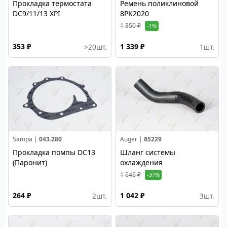
Прокладка термостата
Ремень поликлиновой
DC9/11/13 XPI
8PK2020
1 350 ₽
-1%
353 ₽
1 339 ₽
>20
шт.
1
шт.
Sampa |
043.280
Auger |
85229
Прокладка помпы DC13
Шланг системы
(Паронит)
охлаждения
1 646 ₽
-37%
264 ₽
1 042 ₽
2
шт.
3
шт.