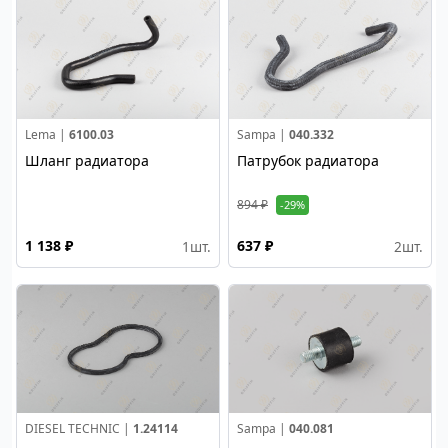
Lema |
6100.03
Sampa |
040.332
Шланг радиатора
Патрубок радиатора
894 ₽
-29%
1 138 ₽
637 ₽
1
шт.
2
шт.
DIESEL TECHNIC |
1.24114
Sampa |
040.081