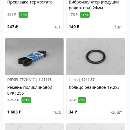
Прокладка термостата
Виброизолятор (подушка
радиатора) 24мм.
441 ₽
178 ₽
-44%
-17%
247 ₽
149 ₽
1
шт.
5
шт.
DIESEL TECHNIC |
1.21193
Lema |
1041.87
Ремень поликлиновой
Кольцо резиновое 19,2x3
8PK1255
1 797 ₽
37 ₽
-11%
-9%
1 603 ₽
34 ₽
1
шт.
>20
шт.