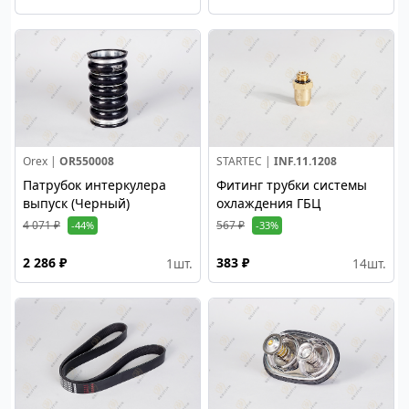
Orex |
OR550008
STARTEC |
INF.11.1208
Патрубок интеркулера
Фитинг трубки системы
выпуск (Черный)
охлаждения ГБЦ
4 071 ₽
567 ₽
-44%
-33%
2 286 ₽
383 ₽
1
шт.
14
шт.