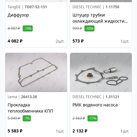
TangDE |
TD07-52-131
DIESEL TECHNIC |
1.11750
Диффузор
Штуцер трубки
охлаждающей жидкости
на гбц 8*1
4 987 ₽
999 ₽
-19%
-43%
4 082 ₽
573 ₽
2
шт.
1
шт.
Lema |
26413.28
DIESEL TECHNIC |
1.31121
Прокладка
РМК водяного насоса
теплообменника КПП
5 949 ₽
2 563 ₽
-7%
-17%
5 583 ₽
2 132 ₽
1
шт.
1
шт.