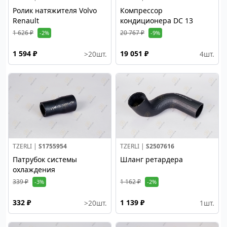
Ролик натяжителя Volvo
Компрессор
Renault
кондиционера DC 13
1 626 ₽
20 767 ₽
-2%
-9%
1 594 ₽
19 051 ₽
>20
шт.
4
шт.
TZERLI |
S1755954
TZERLI |
S2507616
Патрубок системы
Шланг ретардера
охлаждения
339 ₽
1 162 ₽
-3%
-2%
332 ₽
1 139 ₽
>20
шт.
1
шт.