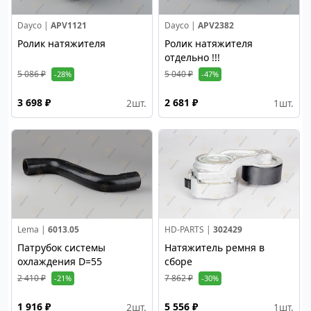
Dayco |
APV1121
Dayco |
APV2382
Ролик натяжителя
Ролик натяжителя
отдельно !!!
5 086 ₽
5 040 ₽
-28%
-47%
3 698 ₽
2 681 ₽
2
шт.
1
шт.
Lema |
6013.05
HD-PARTS |
302429
Патрубок системы
Натяжитель ремня в
охлаждения D=55
сборе
2 410 ₽
7 862 ₽
-21%
-30%
1 916 ₽
5 556 ₽
2
шт.
1
шт.