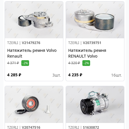
TZERLI |
V21479276
TZERLI |
V20739751
Натяжитель ремня Volvo
Натяжитель ремня
Renault
RENAULT Volvo
4 371 ₽
4 320 ₽
-2%
-2%
4 285 ₽
4 235 ₽
3
шт.
16
шт.
TZERLI |
V20747516
TZERLI |
S1630872