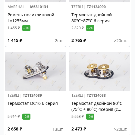
MARSHALL |
M6310131
TZERLI |
TZ1124090
Ремень поликлиновой
Термостат двойной
L=1255мм
80°C+87°C 6 серия
1 455 ₽
2 820 ₽
-3%
-2%
1 415 ₽
2 765 ₽
2
шт.
>20
шт.
TZERLI |
TZ1124089
TZERLI |
TZ1124088
Термостат DC16 6 серия
Термостат двойной 80°С
(75°C + 80°C) 4серия (c
прокладкой)
2 711 ₽
2 523 ₽
-2%
-2%
2 658 ₽
2 473 ₽
13
шт.
>20
шт.