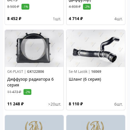
8 500 ₽
4 808 ₽
-1%
-2%
8 452 ₽
4 714 ₽
1
шт.
4
шт.
GK-PLAST |
GK122806
Se-M Lastik |
16069
Диффузор радиатора 6
Шланг (6 серия)
серия
11 473 ₽
-2%
11 248 ₽
8 110 ₽
>20
шт.
6
шт.