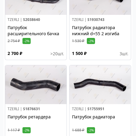
TZERLI |
S2038640
TZERLI |
S1930743
Патрубок
Патрубок радиатора
расширительного бачка
нижний d=55 2 изгиба
2 754 ₽
1 530 ₽
-2%
-2%
2 700 ₽
1 500 ₽
>20
шт.
3
шт.
TZERLI |
S1876631
TZERLI |
S1755951
Патрубок ретардера
Патрубок радиатора
1 117 ₽
1 688 ₽
-2%
-2%