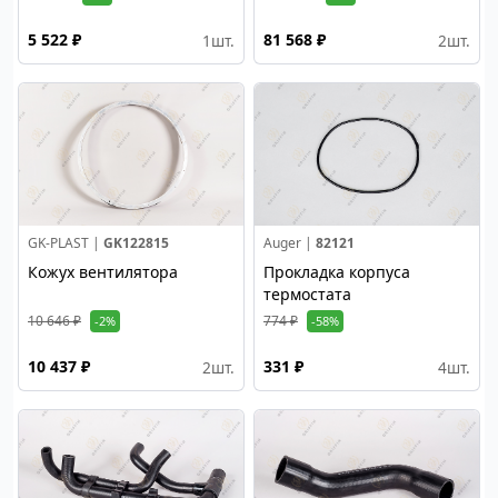
5 522 ₽
81 568 ₽
1
шт.
2
шт.
GK-PLAST |
GK122815
Auger |
82121
Кожух вентилятора
Прокладка корпуса
термостата
10 646 ₽
774 ₽
-2%
-58%
10 437 ₽
331 ₽
2
шт.
4
шт.