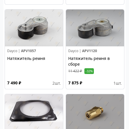
Dayco |
APV1057
Dayco |
APV1120
Натяжитель ремня
Натяжитель ремня в
сборе
11 422 ₽
-32%
7 490 ₽
7 875 ₽
2
шт.
1
шт.