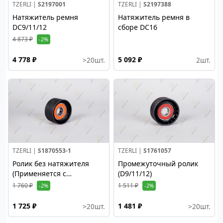
TZERLI |
S2197001
TZERLI |
S2197388
Натяжитель ремня
Натяжитель ремня в
DC9/11/12
сборе DC16
4 873 ₽
-2%
4 778 ₽
5 092 ₽
>20
шт.
2
шт.
TZERLI |
S1870553-1
TZERLI |
S1761057
Ролик без натяжителя
Промежуточный ролик
(Применяется с
(D9/11/12)
натяжителем 1870553
1 760 ₽
1 511 ₽
-2%
-2%
TZERLI)
1 725 ₽
1 481 ₽
>20
шт.
>20
шт.