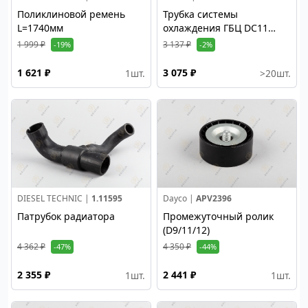
Поликлиновой ремень
Трубка системы
L=1740мм
охлаждения ГБЦ DC11
DC12
1 999 ₽
3 137 ₽
-19%
-2%
1 621 ₽
3 075 ₽
1
шт.
>20
шт.
DIESEL TECHNIC |
1.11595
Dayco |
APV2396
Патрубок радиатора
Промежуточный ролик
(D9/11/12)
4 362 ₽
4 350 ₽
-47%
-44%
2 355 ₽
2 441 ₽
1
шт.
1
шт.