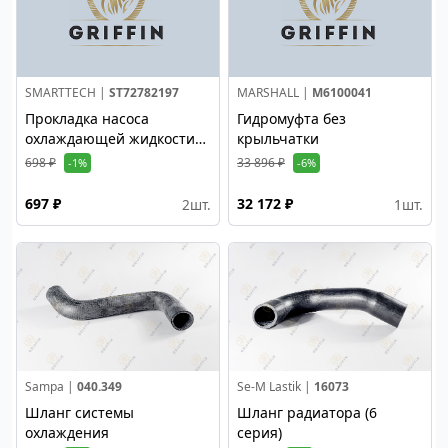
SMARTTECH |
ST72782197
MARSHALL |
M6100041
Прокладка насоса
Гидромуфта без
охлаждающей жидкости
крыльчатки
DC13
698 ₽
33 896 ₽
-1%
-6%
697 ₽
32 172 ₽
2
шт.
1
шт.
Sampa |
040.349
Se-M Lastik |
16073
Шланг системы
Шланг радиатора (6
охлаждения
серия)