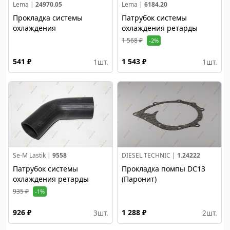
Lema |
24970.05
Lema |
6184.20
Прокладка системы
Патрубок системы
охлаждения
охлаждения ретарды
1 568 ₽
-2%
541 ₽
1 543 ₽
1
шт.
1
шт.
Se-M Lastik |
9558
DIESEL TECHNIC |
1.24222
Патрубок системы
Прокладка помпы DC13
охлаждения ретарды
(Паронит)
935 ₽
-1%
926 ₽
1 288 ₽
3
шт.
2
шт.