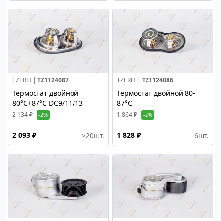
TZERLI |
TZ1124087
TZERLI |
TZ1124086
Термостат двойной
Термостат двойной 80-
80°C+87°C DC9/11/13
87°C
2 134 ₽
1 864 ₽
-2%
-2%
2 093 ₽
1 828 ₽
>20
шт.
6
шт.