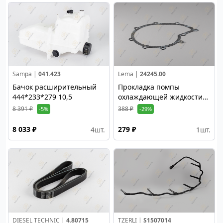
Sampa |
041.423
Lema |
24245.00
Бачок расширительный
Прокладка помпы
444*233*279 10,5
охлаждающей жидкости
(Паронит)
8 391 ₽
388 ₽
-5%
-29%
8 033 ₽
279 ₽
4
шт.
1
шт.
DIESEL TECHNIC |
4.80715
TZERLI |
S1507014