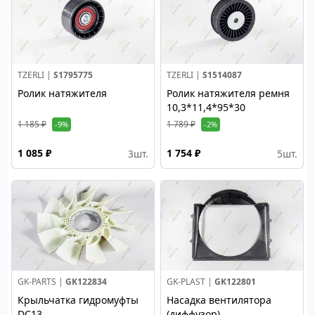
TZERLI |
S1795775
TZERLI |
S1514087
Ролик натяжителя
Ролик натяжителя ремня
10,3*11,4*95*30
1 185 ₽
1 789 ₽
-9%
-2%
1 085 ₽
1 754 ₽
3
шт.
5
шт.
GK-PARTS |
GK122834
GK-PLAST |
GK122801
Крыльчатка гидромуфты
Насадка вентилятора
DC13
(диффузор)