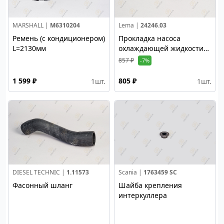
MARSHALL |
M6310204
Lema |
24246.03
Ремень (с кондиционером)
Прокладка насоса
L=2130мм
охлаждающей жидкости
DC13
857 ₽
-7%
1 599 ₽
805 ₽
1
шт.
1
шт.
DIESEL TECHNIC |
1.11573
Scania |
1763459 SC
Фасонный шланг
Шайба крепления
интеркуллера