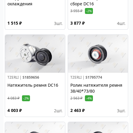
охлаждения
сборе DC16
3 955 ₽
-2%
1 515 ₽
3 877 ₽
3
шт.
4
шт.
TZERLI |
S1859656
TZERLI |
S1795774
Натяжитель ремня DC16
Ролик натяжителя ремня
38/40*73/80
4 083 ₽
2 563 ₽
-2%
-4%
4 003 ₽
2 463 ₽
2
шт.
3
шт.