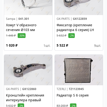
Sampa |
041.301
GK-PARTS |
GK122859
Хомут V образного
Фиксатор (крепление
сечения Ø103 мм
радиатора 6 серия) LH
1 446 ₽
5 632 ₽
-30%
-2%
1 020 ₽
5 522 ₽
1
шт.
9
шт.
GK-PARTS |
GK122860
TZERLI |
TZ1123945
Кронштейн крепления
Радиатор S 6 серия
интеркулера правый
5 632 ₽
83 200 ₽
-2%
-2%