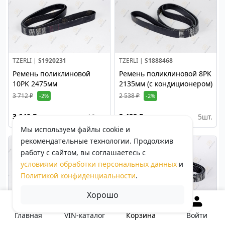
TZERLI |
S1920231
TZERLI |
S1888468
Ремень поликлиновой
Ремень поликлиновой 8PK
10PK 2475мм
2135мм (с кондиционером)
3 712 ₽
2 538 ₽
-2%
-2%
3 640 ₽
2 488 ₽
10
шт.
5
шт.
Мы используем файлы cookie и
рекомендательные технологии. Продолжив
работу с сайтом, вы соглашаетесь с
условиями обработки персональных данных
и
Политикой конфиденциальности
.
Хорошо
TZERLI |
S1920232
TZERLI |
S1768720
Корзина
Главная
VIN-каталог
Войти
Ремень поликлиновой 8PK
Поликлиновой ремень 8PK