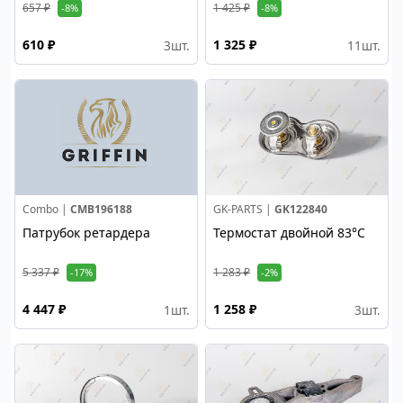
657 ₽
1 425 ₽
-8%
-8%
610 ₽
1 325 ₽
3
шт.
11
шт.
Combo |
CMB196188
GK-PARTS |
GK122840
Патрубок ретардера
Термостат двойной 83°C
5 337 ₽
1 283 ₽
-17%
-2%
4 447 ₽
1 258 ₽
1
шт.
3
шт.