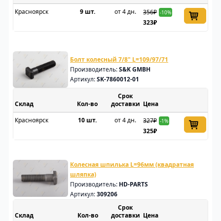
Красноярск
9 шт.
от 4 дн.
356₽
-10%
323₽
Болт колесный 7/8" L=109/97/71
Производитель:
S&K GMBH
Артикул:
SK-7860012-01
Срок
Склад
доставки
Цена
Красноярск
10 шт.
от 4 дн.
327₽
-1%
325₽
Колесная шпилька L=96мм (квадратная
шляпка)
Производитель:
HD-PARTS
Артикул:
309206
Срок
Склад
доставки
Цена