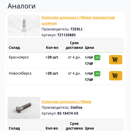
Аналоги
Колесная шпилька L=96мм (квадратная
шляпка)
Производитель:
TZERLI
Артикул:
TZ1129885
Срок
Склад
доставки
Цена
Красноярск
>20 шт.
от 4 дн.
178₽
-3%
174₽
Новосибирск
>20 шт.
от 4 дн.
178₽
-3%
174₽
Колесная шпилька L=98мм
Производитель:
Stellox
Артикул:
85-18474-SX
Срок
Склад
доставки
Цена