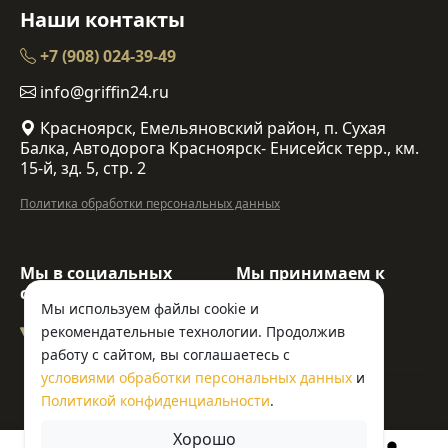
Наши контакты
+7 (908) 024-39-49
info@griffin24.ru
Красноярск, Емельяновский район, п. Сухая
Балка, Автодорога Красноярск- Енисейск терр., км.
15-й, зд. 5, стр. 2
Политика обработки персональных данных
Мы в социальных
Мы принимаем к
сетях:
оплате:
Мы используем файлы cookie и
рекомендательные технологии. Продолжив
работу с сайтом, вы соглашаетесь с
условиями обработки персональных данных
и
Политикой конфиденциальности
.
© ООО «Гриффин»
Хорошо