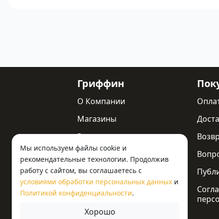
Гриффин
Пок
О Компании
Опла
Магазины
Доста
Реквизиты
Возв
Мы используем файлы cookie и
Статьи
Вопр
рекомендательные технологии. Продолжив
работу с сайтом, вы соглашаетесь с
Новости
Публ
условиями обработки персональных данных
и
Контакты
Согла
Политикой конфиденциальности
.
перс
Хорошо