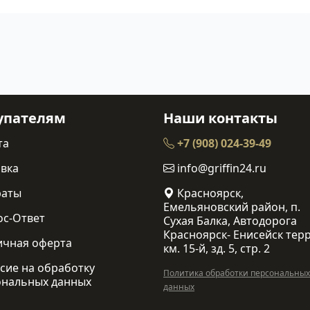
упателям
Наши контакты
та
+7 (908) 024-39-49
вка
info@griffin24.ru
раты
Красноярск,
Емельяновский район, п.
ос-Ответ
Сухая Балка, Автодорога
Красноярск- Енисейск терр
ичная оферта
км. 15-й, зд. 5, стр. 2
сие на обработку
Политика обработки персональных
ональных данных
данных