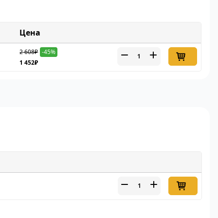
Цена
2 608₽
-45%
1 452₽