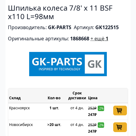
Шпилька колеса 7/8' х 11 BSF
x110 L=98мм
Производитель:
GK-PARTS
Артикул:
GK122515
Оригинальные артикулы:
1868668
+ ещё
1
Срок
Склад
доставки
Цена
Красноярск
1 шт.
от 4 дн.
252₽
-2%
247₽
Новосибирск
>20 шт.
от 4 дн.
252₽
-2%
247₽