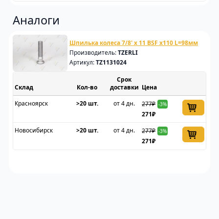
Аналоги
Шпилька колеса 7/8' х 11 BSF x110 L=98мм
Производитель:
TZERLI
Артикул:
TZ1131024
Срок
Склад
доставки
Цена
Красноярск
>20 шт.
от 4 дн.
277₽
-3%
271₽
Новосибирск
>20 шт.
от 4 дн.
277₽
-3%
271₽