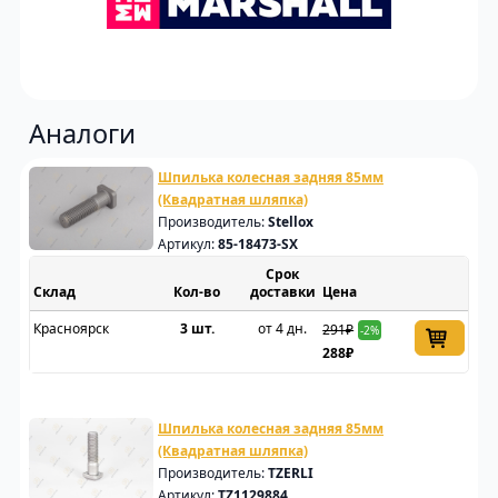
Аналоги
Шпилька колесная задняя 85мм
(Квадратная шляпка)
Производитель:
Stellox
Артикул:
85-18473-SX
Срок
Склад
доставки
Цена
Красноярск
3 шт.
от 4 дн.
291₽
-2%
288₽
Шпилька колесная задняя 85мм
(Квадратная шляпка)
Производитель:
TZERLI
Артикул:
TZ1129884