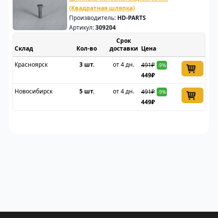
(Квадратная шляпка)
Производитель:
HD-PARTS
Артикул:
309204
Срок
Склад
доставки
Цена
Красноярск
3 шт.
от 4 дн.
491₽
-9%
449₽
Новосибирск
5 шт.
от 4 дн.
491₽
-9%
449₽