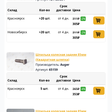
Срок
Склад
доставки
Цена
Красноярск
>20 шт.
от 4 дн.
311₽
-2%
305₽
Новосибирск
>20 шт.
от 4 дн.
311₽
-2%
305₽
Шпилька колесная задняя 85мм
(Квадратная шляпка)
Производитель:
Auger
Артикул:
65159
Срок
Склад
доставки
Цена
Красноярск
5 шт.
от 4 дн.
365₽
-4%
353₽
Шпилька колесная задняя 85мм