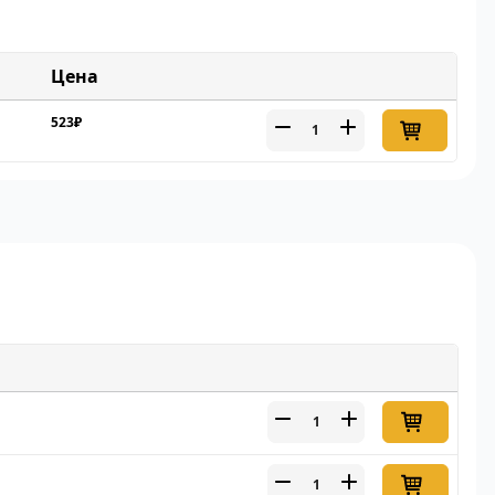
Цена
523₽