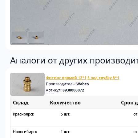
Аналоги от других производи
Фитинг прямой 12*1,5 под трубку 8*1
Производитель:
Wabco
Артикул:
8938000072
Склад
Срок 
Красноярск
5 шт.
от
Новосибирск
1 шт.
от