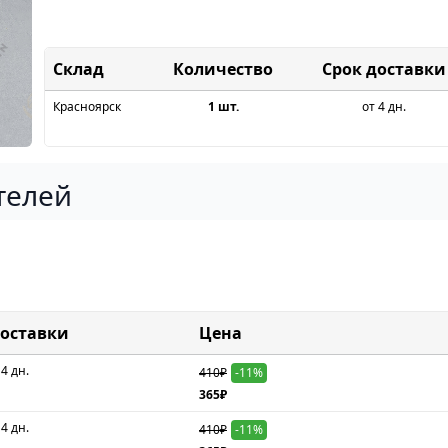
Склад
Срок доставки
Красноярск
1 шт.
от 4 дн.
телей
доставки
Цена
 4 дн.
410₽
-11%
365₽
 4 дн.
410₽
-11%