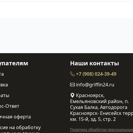
упателям
Наши контакты
та
+7 (908) 024-39-49
вка
info@griffin24.ru
раты
Красноярск,
Емельяновский район, п.
ос-Ответ
Сухая Балка, Автодорога
Красноярск- Енисейск терр
ичная оферта
км. 15-й, зд. 5, стр. 2
сие на обработку
Политика обработки персональных