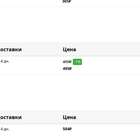
365₽
доставки
Цена
 4 дн.
499₽
-1%
495₽
доставки
Цена
 4 дн.
504₽