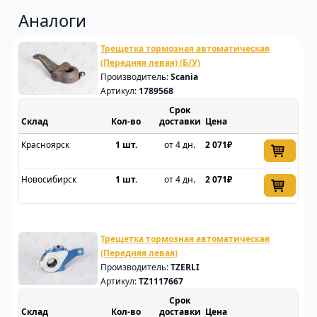
Аналоги
Трещетка тормозная автоматическая
(Передняя левая) (Б/У)
Производитель:
Scania
Артикул:
1789568
Срок
Склад
доставки
Цена
Красноярск
1 шт.
от 4 дн.
2 071₽
Новосибирск
1 шт.
от 4 дн.
2 071₽
Трещетка тормозная автоматическая
(Передняя левая)
Производитель:
TZERLI
Артикул:
TZ1117667
Срок
Склад
доставки
Цена