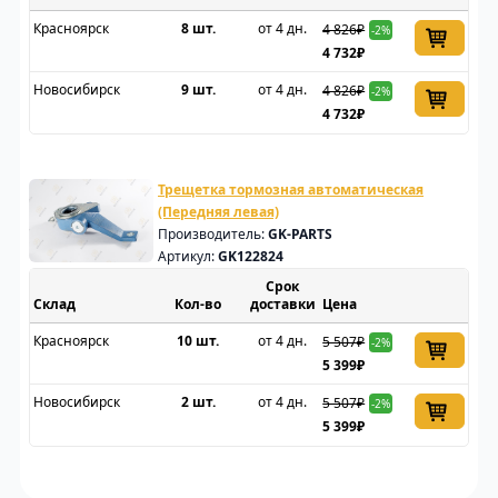
Красноярск
8 шт.
от 4 дн.
4 826₽
-2%
4 732₽
Новосибирск
9 шт.
от 4 дн.
4 826₽
-2%
4 732₽
Трещетка тормозная автоматическая
(Передняя левая)
Производитель:
GK-PARTS
Артикул:
GK122824
Срок
Склад
доставки
Цена
Красноярск
10 шт.
от 4 дн.
5 507₽
-2%
5 399₽
Новосибирск
2 шт.
от 4 дн.
5 507₽
-2%
5 399₽