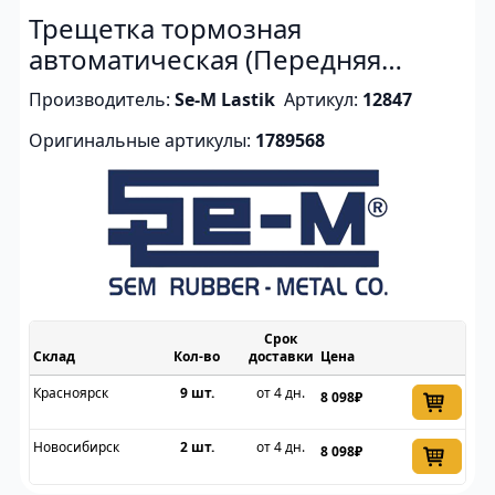
Трещетка тормозная
автоматическая (Передняя
левая)
Производитель:
Se-M Lastik
Артикул:
12847
Оригинальные артикулы:
1789568
Срок
Склад
доставки
Цена
Красноярск
9 шт.
от 4 дн.
8 098₽
Новосибирск
2 шт.
от 4 дн.
8 098₽