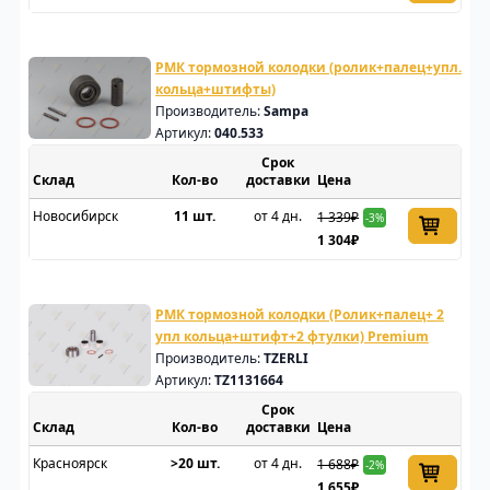
РМК тормозной колодки (ролик+палец+упл.
кольца+штифты)
Производитель:
Sampa
Артикул:
040.533
Срок
Склад
доставки
Цена
Новосибирск
11 шт.
от 4 дн.
1 339₽
-3%
1 304₽
РМК тормозной колодки (Ролик+палец+ 2
упл кольца+штифт+2 фтулки) Premium
Производитель:
TZERLI
Артикул:
TZ1131664
Срок
Склад
доставки
Цена
Красноярск
>20 шт.
от 4 дн.
1 688₽
-2%
1 655₽