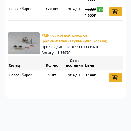
Новосибирск
>20 шт.
от 4 дн.
1 688₽
-2%
1 655₽
РМК тормозной колодки
(ролик+палец+втулки+упл. кольца)
Производитель:
DIESEL TECHNIC
Артикул:
1.35070
Срок
Склад
доставки
Цена
Новосибирск
5 шт.
от 4 дн.
3 144₽