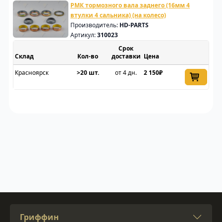
РМК тормозного вала заднего (16мм 4
втулки 4 сальника) (на колесо)
Производитель:
HD-PARTS
Артикул:
310023
Срок
Склад
доставки
Цена
Красноярск
>20 шт.
от 4 дн.
2 150₽
Гриффин