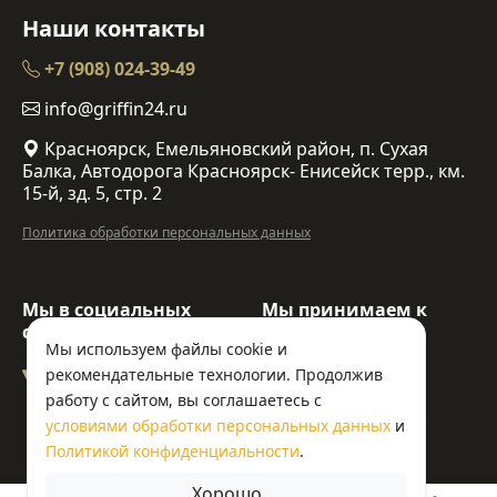
Наши контакты
+7 (908) 024-39-49
info@griffin24.ru
Красноярск, Емельяновский район, п. Сухая
Балка, Автодорога Красноярск- Енисейск терр., км.
15-й, зд. 5, стр. 2
Политика обработки персональных данных
Мы в социальных
Мы принимаем к
сетях:
оплате:
Мы используем файлы cookie и
рекомендательные технологии. Продолжив
работу с сайтом, вы соглашаетесь с
условиями обработки персональных данных
и
© ООО «Гриффин»
Политикой конфиденциальности
.
Хорошо