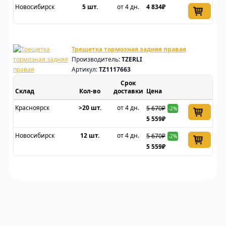
Новосибирск
5 шт.
от 4 дн.
4 834₽
Трещетка тормозная задняя правая
Производитель:
TZERLI
Артикул:
TZ1117663
Срок
Склад
доставки
Цена
Красноярск
>20 шт.
от 4 дн.
5 670₽
-2%
5 559₽
Новосибирск
12 шт.
от 4 дн.
5 670₽
-2%
5 559₽