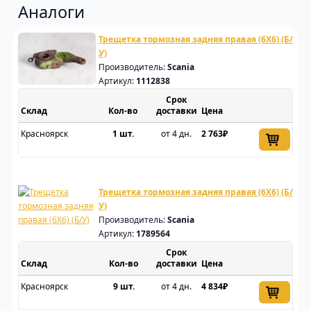
Аналоги
Трещетка тормозная задняя правая (6Х6) (Б/
У)
Производитель:
Scania
Артикул:
1112838
Срок
Склад
доставки
Цена
Красноярск
1 шт.
от 4 дн.
2 763₽
Трещетка тормозная задняя правая (6Х6) (Б/
У)
Производитель:
Scania
Артикул:
1789564
Срок
Склад
доставки
Цена
Красноярск
9 шт.
от 4 дн.
4 834₽