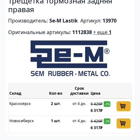
правая
Производитель:
Se-M Lastik
Артикул:
13970
Оригинальные артикулы:
1112838
+ ещё
1
Срок
Склад
доставки
Цена
Красноярск
2 шт.
от 4 дн.
6 426₽
-2%
6 317₽
Новосибирск
1 шт.
от 4 дн.
6 426₽
-2%
6 317₽