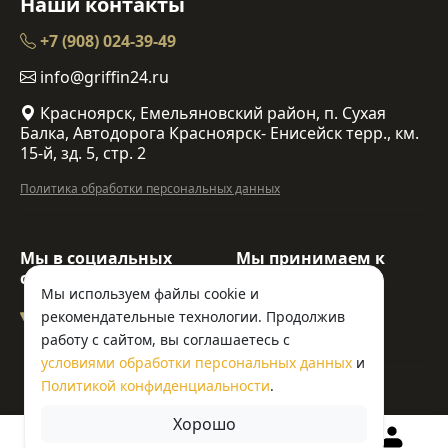
Наши контакты
+7 (908) 024-39-49
info@griffin24.ru
Красноярск, Емельяновский район, п. Сухая
Балка, Автодорога Красноярск- Енисейск терр., км.
15-й, зд. 5, стр. 2
Политика обработки персональных данных
Мы в социальных
Мы принимаем к
сетях:
оплате:
Мы используем файлы cookie и
рекомендательные технологии. Продолжив
работу с сайтом, вы соглашаетесь с
условиями обработки персональных данных
и
© ООО «Гриффин»
Политикой конфиденциальности
.
Хорошо