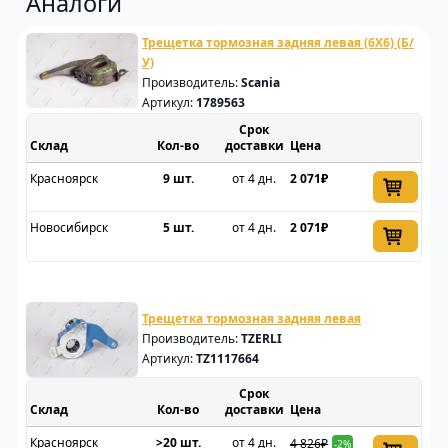
Аналоги
Трещетка тормозная задняя левая (6Х6) (Б/
У)
Производитель:
Scania
Артикул:
1789563
Срок
Склад
доставки
Цена
Красноярск
9 шт.
от 4 дн.
2 071₽
Новосибирск
5 шт.
от 4 дн.
2 071₽
Трещетка тормозная задняя левая
Производитель:
TZERLI
Артикул:
TZ1117664
Срок
Склад
доставки
Цена
Красноярск
>20 шт.
от 4 дн.
4 826₽
-2%