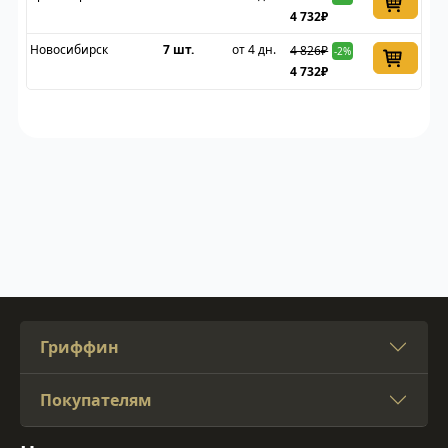
4 732₽
Новосибирск
7 шт.
от 4 дн.
4 826₽
-2%
4 732₽
Гриффин
Покупателям