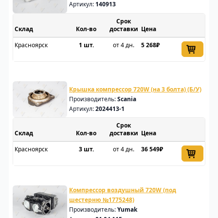
Артикул:
140913
Срок
Склад
доставки
Цена
Красноярск
1 шт.
от 4 дн.
5 268₽
Крышка компрессор 720W (на 3 болта) (Б/У)
Производитель:
Scania
Артикул:
2024413-1
Срок
Склад
доставки
Цена
Красноярск
3 шт.
от 4 дн.
36 549₽
Компрессор воздушный 720W (под
шестерню №1775248)
Производитель:
Yumak