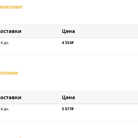
заклепками)
доставки
Цена
 4 дн.
4 553₽
аклёпками
доставки
Цена
 4 дн.
5 077₽