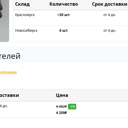
Склад
Срок доставки
Красноярск
>20 шт.
от 4 дн.
Новосибирск
6 шт.
от 4 дн.
телей
аклёпками
доставки
Цена
4 дн.
4 382₽
-3%
4 259₽