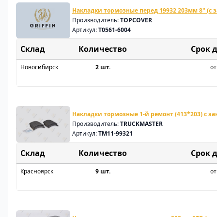
Накладки тормозные перед 19932 203мм 8" (с 
Производитель:
TOPCOVER
Артикул:
T0561-6004
Склад
Срок 
Новосибирск
2 шт.
от
Накладки тормозные 1-й ремонт (413*203) с з
Производитель:
TRUCKMASTER
Артикул:
TM11-99321
Склад
Срок 
Красноярск
9 шт.
от