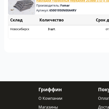
Накладки тормозные передние 203мм STD (с з
Производитель:
Fomar
Артикул:
65001950N00A4RV
Склад
Срок 
Новосибирск
3 шт.
от
Гриффин
Пок
О Компании
Опла
Магазины
Доста