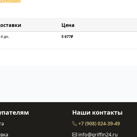
аклепками)
доставки
Цена
 4 дн.
5 677₽
упателям
Наши контакты
та
+7 (908) 024-39-49
вка
info@griffin24.ru