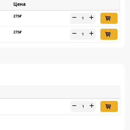
Цена
275₽
275₽