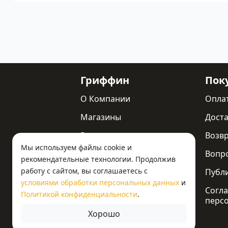
Гриффин
Пок
О Компании
Опла
Магазины
Доста
Реквизиты
Возв
Мы используем файлы cookie и
Статьи
Вопр
рекомендательные технологии. Продолжив
работу с сайтом, вы соглашаетесь с
Новости
Публ
условиями обработки персональных данных
и
Контакты
Согла
Политикой конфиденциальности
.
перс
Хорошо