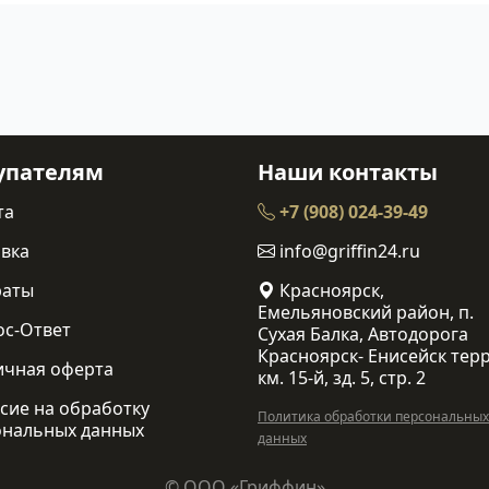
упателям
Наши контакты
та
+7 (908) 024-39-49
вка
info@griffin24.ru
раты
Красноярск,
Емельяновский район, п.
ос-Ответ
Сухая Балка, Автодорога
Красноярск- Енисейск терр
ичная оферта
км. 15-й, зд. 5, стр. 2
сие на обработку
Политика обработки персональных
ональных данных
данных
© ООО «Гриффин»