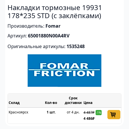
Накладки тормозные 19931
178*235 STD (с заклёпками)
Производитель:
Fomar
Артикул:
65001880N00A4RV
Оригинальные артикулы:
1535248
Срок
Склад
доставки
Цена
Красноярск
1 шт.
от 4 дн.
4 487₽
-1%
4 486₽