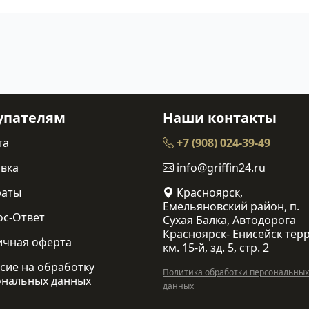
упателям
Наши контакты
та
+7 (908) 024-39-49
вка
info@griffin24.ru
раты
Красноярск,
Емельяновский район, п.
ос-Ответ
Сухая Балка, Автодорога
Красноярск- Енисейск терр
ичная оферта
км. 15-й, зд. 5, стр. 2
сие на обработку
Политика обработки персональных
ональных данных
данных