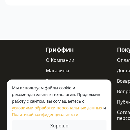
Гриффин
Пок
О Компании
Опла
Магазины
Доста
Реквизиты
Возв
Мы используем файлы cookie и
Статьи
Вопр
рекомендательные технологии. Продолжив
работу с сайтом, вы соглашаетесь с
Новости
Публ
условиями обработки персональных данных
и
Контакты
Согла
Политикой конфиденциальности
.
перс
Хорошо