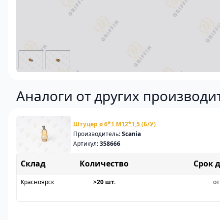
Аналоги от других производи
Штуцер ø 6*1 M12*1,5 (Б/У)
Производитель:
Scania
Артикул:
358666
Склад
Срок 
Красноярск
>20 шт.
от