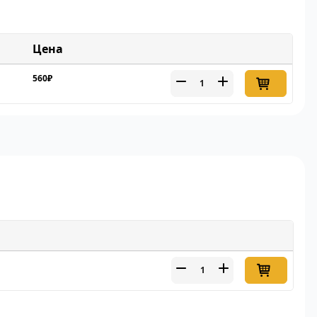
Цена
560₽