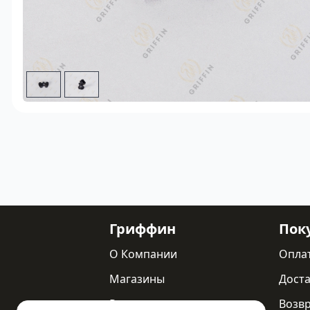
Гриффин
Пок
О Компании
Опла
Магазины
Доста
Реквизиты
Возв