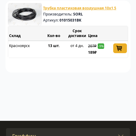
Трубка пластиковая воздушная 10x1,5
Производитель:
SORL
Артикул:
01015031BK
Срок
Склад
доставки
Цена
Красноярск
13 шт.
от 4 дн.
207₽
-9%
189₽
Гриффин